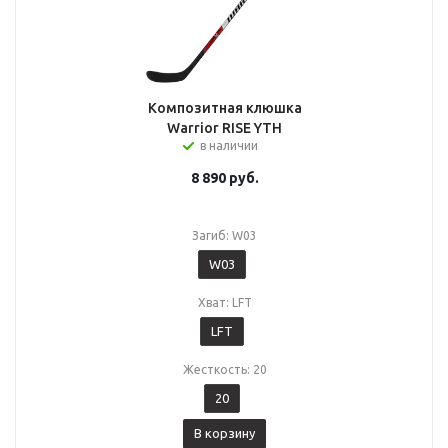
Композитная клюшка
Warrior RISE YTH
в наличии
8 890
руб.
Загиб: W03
W03
Хват: LFT
LFT
Жесткость: 20
20
В корзину