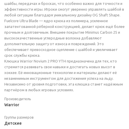
шайбы, передачах и бросках, что особенно важно для точности и
эффективности игры. Игроки смогут уверенно управлять шайбой в
любой ситуации благодаря уникальному дизайну OG Shaft Shape.
Fuelcore Ultra Blade — ядро крюка из полимера, усиленное
запатентованной рёберной конструкцией, делает крюк ещё более
прочным и долговечным. Внешнее покрытие Minimus Carbon 25 и
высококачественные углеродные волокна добавляют
дополнительную защиту от износа и повреждений. Это
обеспечивает превосходное сцепление с шайбой и увеличивает
срок службы крюка.
Клюшка Warrior Novium 2 PRO YTH предназначена для тех, кто
стремится развивать свои навыки и достигать новых высот в
хоккее. Её инновационные технологии и материалы делают её
незаменимым инструментом для достижения успеха на льду.
Независимо от уровня подготовки, эта клюшка станет надёжным
партнёром в любых игровых условиях.
Производитель
Warrior
Группы размеров
Детские