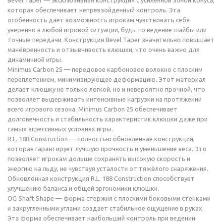
Bevel Taper — эксклюзивная конструкция с усиленной зоной конуса,
которая обеспечивает непревзойденный контроль. Эта
особенность дает возможность игрокам чувствовать себя
уверенно в любой игровой ситуации, будь то ведение шайбы или
точные передачи. Конструкция Bevel Taper значительно повышает
манёвренность и отзывчивость клюшки, что очень важно для
динамичной игры.
Minimus Carbon 25 — передовое карбоновое волокно с плоским
переплетением, минимизирующее деформацию. Этот материал
делает клюшку не только лёгкой, но и невероятно прочной, что
позволяет выдерживать интенсивные нагрузки на протяжении
всего игрового сезона. Minimus Carbon 25 обеспечивает
долговечность и стабильность характеристик клюшки даже при
самых агрессивных условиях игры.
R.L. 188 Construction — полностью обновленная конструкция,
которая гарантирует лучшую прочность и уменьшение веса. Это
позволяет игрокам дольше сохранять высокую скорость и
энергию на льду, не чувствуя усталости от тяжёлого снаряжения.
Обновлённая конструкция R.L. 188 Construction способствует
улучшению баланса и общей эргономики клюшки.
OG Shaft Shape — форма стержня с плоскими боковыми стенками
и закругленными углами создает стабильное ощущение в руках.
Эта форма обеспечивает наибольший контроль при ведении