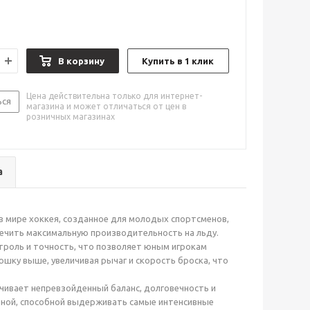
В корзину
Купить в 1 клик
Цена действительна только для интернет-
ься
магазина и может отличаться от цен в
розничных магазинах
а
в мире хоккея, созданное для молодых спортсменов,
ечить максимальную производительность на льду.
троль и точность, что позволяет юным игрокам
шку выше, увеличивая рычаг и скорость броска, что
чивает непревзойденный баланс, долговечность и
очной, способной выдерживать самые интенсивные