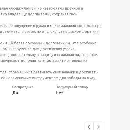
лая клюшку легкой, но невероятно прочной и
ему владельцу долгие годы, сохраняя свои
бильное ощущение в руках и максимальный контроль при
оточиться на игре, не отвлекаясь на дискомфорт или
рюк ещё более прочным и долговечным. Это особенно
жном инструменте для достижения успеха.
ляют дополнительную защиту и стильный вид клюшке.
беспечивают дополнительную защиту от внешних
тов, стремящихся развивать свои навыки и достигать
т её незаменимым инструментом для победы на льду.
Распродажа
Популярный товар
Да
Нет