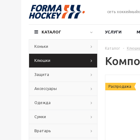
сеть хоккейныйх
КАТАЛОГ
УСЛУГИ
М
Коньки
Каталог
-
Клюшк
Компо
Клюшки
Защита
Распродажа
Аксессуары
Одежда
Сумки
Вратарь