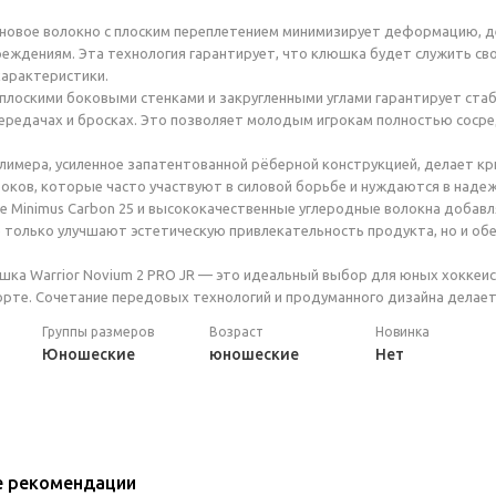
овое волокно с плоским переплетением минимизирует деформацию, де
реждениям. Эта технология гарантирует, что клюшка будет служить сво
арактеристики.
плоскими боковыми стенками и закругленными углами гарантирует ста
ередачах и бросках. Это позволяет молодым игрокам полностью сосред
лимера, усиленное запатентованной рёберной конструкцией, делает к
роков, которые часто участвуют в силовой борьбе и нуждаются в наде
 Minimus Carbon 25 и высококачественные углеродные волокна добав
 только улучшают эстетическую привлекательность продукта, но и о
ка Warrior Novium 2 PRO JR — это идеальный выбор для юных хоккеис
орте. Сочетание передовых технологий и продуманного дизайна делае
Группы размеров
Возраст
Новинка
Юношеские
юношеские
Нет
е рекомендации