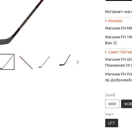
Интернет-маг
г. Москва:
Магазин FH MIR
Магазин FH 190
Вал, 5)
г. Санкт-Петер
Магазин FH L
Планерная 59 
Магазин FH YU
пр Добролюбо
Загиб
W03
W28
Хват
LFT