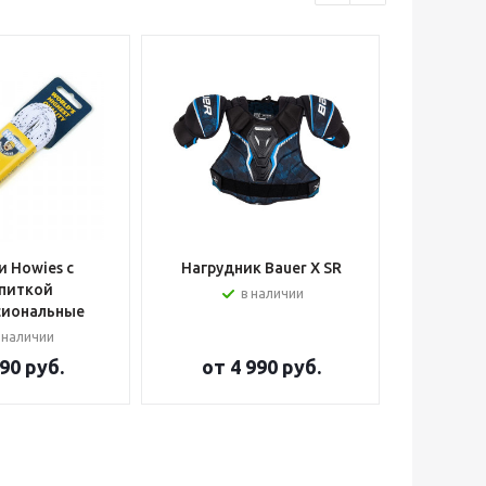
 Howies с
Нагрудник Bauer X SR
Шлем вра
питкой
в наличии
сиональные
 наличии
90 руб.
от
4 990 руб.
от
2