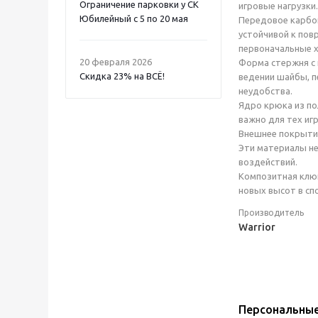
Ограничение парковки у СК
игровые нагрузки.
Юбилейный с 5 по 20 мая
Передовое карбон
устойчивой к пов
первоначальные х
20 февраля 2026
Форма стержня с 
Скидка 23% на ВСË!
ведении шайбы, п
неудобства.
Ядро крюка из по
важно для тех иг
Внешнее покрытие
Эти материалы не
воздействий.
Композитная клюш
новых высот в сп
Производитель
Warrior
Персональны