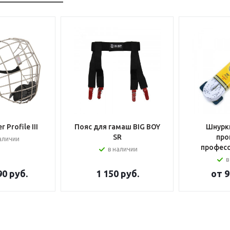
 Profile III
Пояс для гамаш BIG BOY
Шнурки
SR
про
аличии
профес
в наличии
в
90 руб.
1 150
руб.
от
9