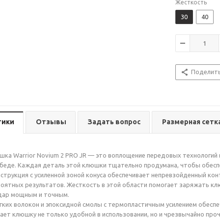
Жесткость
30
40
Поделит
тики
Отзывы
Задать вопрос
Размерная сетк
ка Warrior Novium 2 PRO JR — это воплощение передовых технологий 
беде. Каждая деталь этой клюшки тщательно продумана, чтобы обесп
струкция с усиленной зоной конуса обеспечивает непревзойденный кон
оятных результатов. Жесткость в этой области помогает заряжать клю
дар мощным и точным.
гких волокон и эпоксидной смолы с термопластичным усилением обеспе
лает клюшку не только удобной в использовании, но и чрезвычайно пр