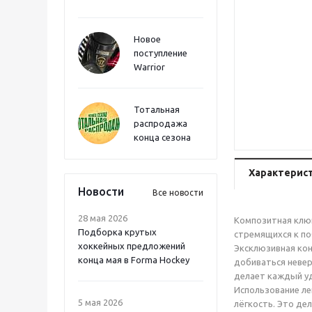
Новое
поступление
Warrior
Тотальная
распродажа
конца сезона
Характерис
Новости
Все новости
28 мая 2026
Композитная клюш
Подборка крутых
стремящихся к по
хоккейных предложений
Эксклюзивная кон
конца мая в Forma Hockey
добиваться невер
делает каждый у
Использование ле
5 мая 2026
лёгкость. Это де