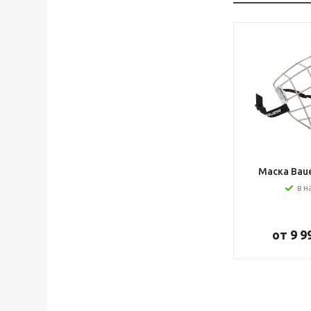
Маска Bauer
в н
от
9 9