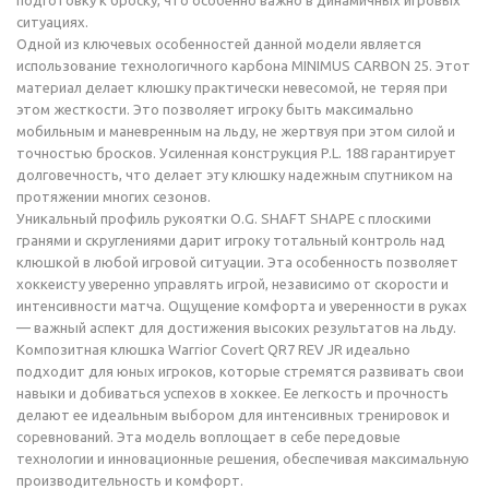
подготовку к броску, что особенно важно в динамичных игровых
ситуациях.
Одной из ключевых особенностей данной модели является
использование технологичного карбона MINIMUS CARBON 25. Этот
материал делает клюшку практически невесомой, не теряя при
этом жесткости. Это позволяет игроку быть максимально
мобильным и маневренным на льду, не жертвуя при этом силой и
точностью бросков. Усиленная конструкция P.L. 188 гарантирует
долговечность, что делает эту клюшку надежным спутником на
протяжении многих сезонов.
Уникальный профиль рукоятки O.G. SHAFT SHAPE с плоскими
гранями и скруглениями дарит игроку тотальный контроль над
клюшкой в любой игровой ситуации. Эта особенность позволяет
хоккеисту уверенно управлять игрой, независимо от скорости и
интенсивности матча. Ощущение комфорта и уверенности в руках
— важный аспект для достижения высоких результатов на льду.
Композитная клюшка Warrior Covert QR7 REV JR идеально
подходит для юных игроков, которые стремятся развивать свои
навыки и добиваться успехов в хоккее. Ее легкость и прочность
делают ее идеальным выбором для интенсивных тренировок и
соревнований. Эта модель воплощает в себе передовые
технологии и инновационные решения, обеспечивая максимальную
производительность и комфорт.