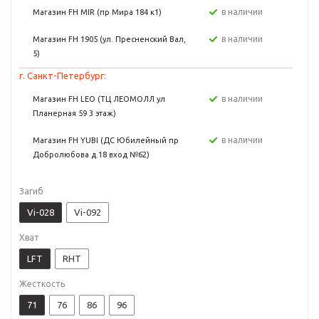
в наличии
Магазин FH MIR (пр Мира 184 к1)
в наличии
Магазин FH 1905 (ул. Пресненский Вал,
5)
г. Санкт-Петербург:
в наличии
Магазин FH LEO (ТЦ ЛЕОМОЛЛ ул
Планерная 59 3 этаж)
в наличии
Магазин FH YUBI (ДС Юбилейный пр
Добролюбова д.18 вход №62)
Загиб
Vi-028
Vi-092
Хват
LFT
RHT
Жесткость
71
76
86
96