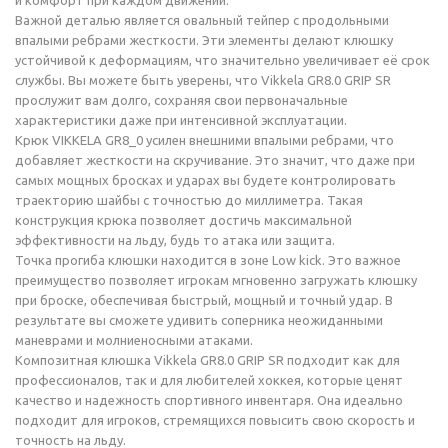
и комфорт при каждом движении.
Важной деталью является овальный тейпер с продольными
впалыми ребрами жесткости. Эти элементы делают клюшку
устойчивой к деформациям, что значительно увеличивает её срок
службы. Вы можете быть уверены, что Vikkela GR8.0 GRIP SR
прослужит вам долго, сохраняя свои первоначальные
характеристики даже при интенсивной эксплуатации.
Крюк VIKKELA GR8_0 усилен внешними впалыми ребрами, что
добавляет жесткости на скручивание. Это значит, что даже при
самых мощных бросках и ударах вы будете контролировать
траекторию шайбы с точностью до миллиметра. Такая
конструкция крюка позволяет достичь максимальной
эффективности на льду, будь то атака или защита.
Точка прогиба клюшки находится в зоне Low kick. Это важное
преимущество позволяет игрокам мгновенно загружать клюшку
при броске, обеспечивая быстрый, мощный и точный удар. В
результате вы сможете удивить соперника неожиданными
маневрами и молниеносными атаками.
Композитная клюшка Vikkela GR8.0 GRIP SR подходит как для
профессионалов, так и для любителей хоккея, которые ценят
качество и надежность спортивного инвентаря. Она идеально
подходит для игроков, стремящихся повысить свою скорость и
точность на льду.