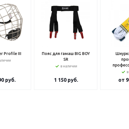
 Profile III
Пояс для гамаш BIG BOY
Шнурки
SR
про
аличии
профес
в наличии
в
90 руб.
1 150
руб.
от
9