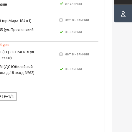
в наличии
азин
Нет в наличии
 (пр Мира 184 к1)
5 (ул. Пресненский
в наличии
бург:
EO (ТЦ ЛЕОМОЛЛ ул
Нет в наличии
3 этаж)
BI (ДС Юбилейный
в наличии
ва д.18 вход №62)
P29+1/4