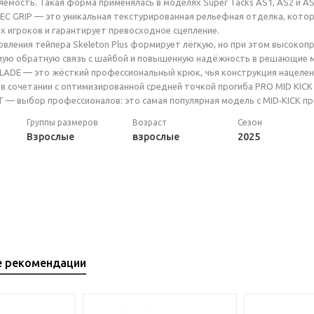
емость. Такая форма применялась в моделях Super Tacks AS1, AS2 и AS
C GRIP — это уникальная текстурированная рельефная отделка, кото
 игроков и гарантирует превосходное сцепление.
овления тейпера Skeleton Plus формирует лёгкую, но при этом высоко
мую обратную связь с шайбой и повышенную надёжность в решающие 
LADE — это жёсткий профессиональный крюк, чья конструкция нацелен
в сочетании с оптимизированной средней точкой прогиба PRO MID KICK
— выбор профессионалов: это самая популярная модель с MID‑KICK пр
Группы размеров
Возраст
Сезон
Взрослые
взрослые
2025
е рекомендации