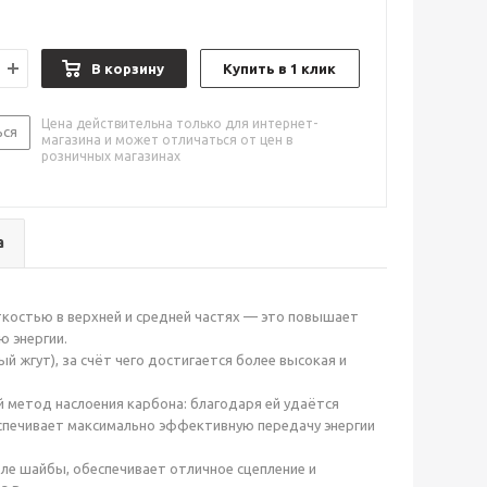
В корзину
Купить в 1 клик
Цена действительна только для интернет-
ься
магазина и может отличаться от цен в
розничных магазинах
а
ткостью в верхней и средней частях — это повышает
ю энергии.
жгут), за счёт чего достигается более высокая и
метод наслоения карбона: благодаря ей удаётся
спечивает максимально эффективную передачу энергии
е шайбы, обеспечивает отличное сцепление и