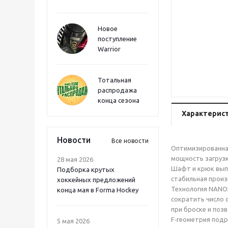
Новое
поступление
Warrior
Тотальная
распродажа
конца сезона
Характерис
Новости
Все новости
Оптимизированная
мощность загрузк
28 мая 2026
Шафт и крюк выпо
Подборка крутых
стабильная произ
хоккейных предложений
Технология NANOL
конца мая в Forma Hockey
сократить число 
при броске и поз
F‑геометрия подр
5 мая 2026