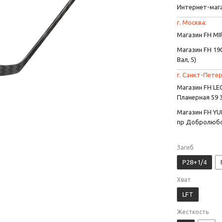
Интернет-маг
г. Москва:
Магазин FH MIR
Магазин FH 190
Вал, 5)
г. Санкт-Петер
Магазин FH L
Планерная 59 
Магазин FH YU
пр Добролюбо
Загиб
P28+1/4
Хват
LFT
Жесткость