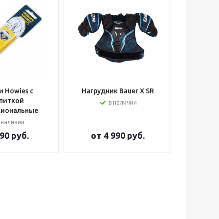
 Howies с
Нагрудник Bauer X SR
Шлем вра
питкой
в наличии
сиональные
 наличии
90 руб.
от
4 990 руб.
от
2