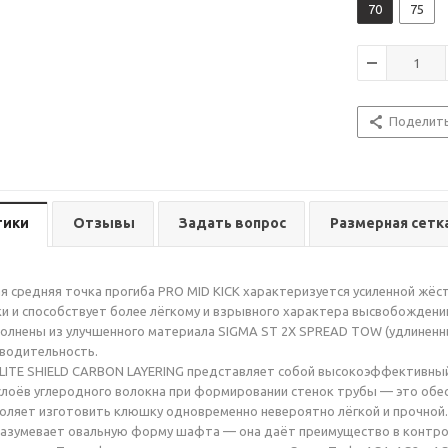
70
75
Поделит
тики
Отзывы
Задать вопрос
Размерная сетк
 средняя точка прогиба PRO MID KICK характеризуется усиленной жёс
и и способствует более лёгкому и взрывного характера высвобождени
лнены из улучшенного материала SIGMA ST 2X SPREAD TOW (удлиненный 
водительность.
ITE SHIELD CARBON LAYERING представляет собой высокоэффективный 
слоёв углеродного волокна при формировании стенок трубы — это обе
воляет изготовить клюшку одновременно невероятно лёгкой и прочной.
азумевает овальную форму шафта — она даёт преимущество в контрол