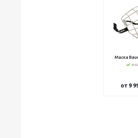
Маска Bauer
в н
от
9 9