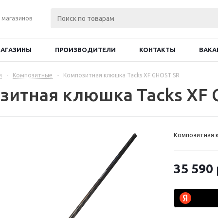
 магазинов
АГАЗИНЫ
ПРОИЗВОДИТЕЛИ
КОНТАКТЫ
ВАКА
и
-
Композитные
-
Композитная клюшка Tacks XF GHOST SR
зитная клюшка Tacks XF 
Композитная 
35 590