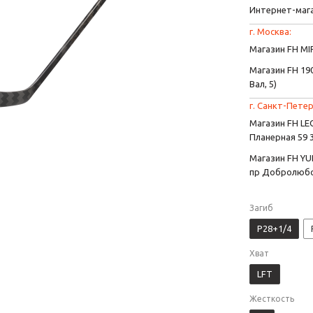
Интернет-маг
г. Москва:
Магазин FH MIR
Магазин FH 190
Вал, 5)
г. Санкт-Петер
Магазин FH L
Планерная 59 
Магазин FH YU
пр Добролюбо
Загиб
P28+1/4
Хват
LFT
Жесткость