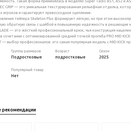
емость. Такая форма применялась в моделях Super Tacks AS1, AS2 и AS
C GRIP — это уникальная текстурированная рельефная отделка, кото
 игроков и гарантирует превосходное сцепление.
овления тейпера Skeleton Plus формирует лёгкую, но при этом высоко
мую обратную связь с шайбой и повышенную надёжность в решающие 
LADE — это жёсткий профессиональный крюк, чья конструкция нацелен
в сочетании с оптимизированной средней точкой прогиба PRO MID KICK
— выбор профессионалов: это самая популярная модель с MID‑KICK пр
Группы размеров
Возраст
Сезон
Подростковые
подростковые
2025
Популярный товар
Нет
е рекомендации