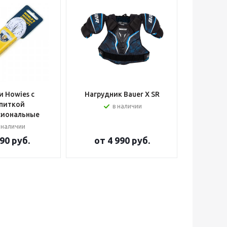
 Howies с
Нагрудник Bauer X SR
Шлем вра
питкой
в наличии
сиональные
 наличии
90 руб.
от
4 990 руб.
от
2