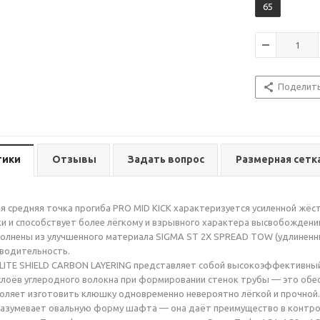
65
Поделит
тики
Отзывы
Задать вопрос
Размерная сетк
 средняя точка прогиба PRO MID KICK характеризуется усиленной жёс
и и способствует более лёгкому и взрывного характера высвобождени
лнены из улучшенного материала SIGMA ST 2X SPREAD TOW (удлиненный 
водительность.
ITE SHIELD CARBON LAYERING представляет собой высокоэффективный 
слоёв углеродного волокна при формировании стенок трубы — это обе
воляет изготовить клюшку одновременно невероятно лёгкой и прочной.
азумевает овальную форму шафта — она даёт преимущество в контрол