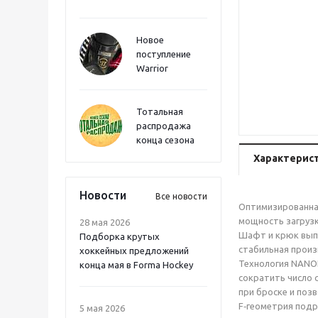
Новое
поступление
Warrior
Тотальная
распродажа
конца сезона
Характерис
Новости
Все новости
Оптимизированная
мощность загрузк
28 мая 2026
Шафт и крюк выпо
Подборка крутых
стабильная произ
хоккейных предложений
Технология NANOL
конца мая в Forma Hockey
сократить число 
при броске и поз
F‑геометрия подр
5 мая 2026