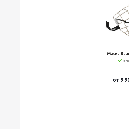
Маска Bauer
в н
от
9 9