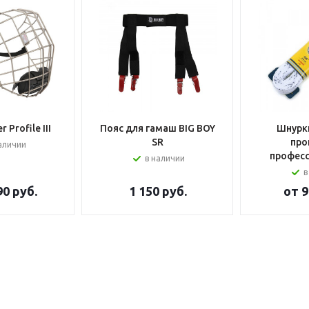
 Profile III
Пояс для гамаш BIG BOY
Шнурки
SR
про
аличии
профес
в наличии
в
90 руб.
1 150
руб.
от
9