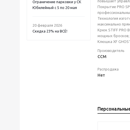
повышает управля
Ограничение парковки у СК
Покрытие PRO SPE
Юбилейный с 5 по 20 мая
профессиональных
Технология изгот
максимально пря
20 февраля 2026
Крюк STIFF PRO B
Скидка 23% на ВСË!
мощных бросков; 
Клюшка XF GHOST 
Производитель
CCM
Распродажа
Нет
Персональны