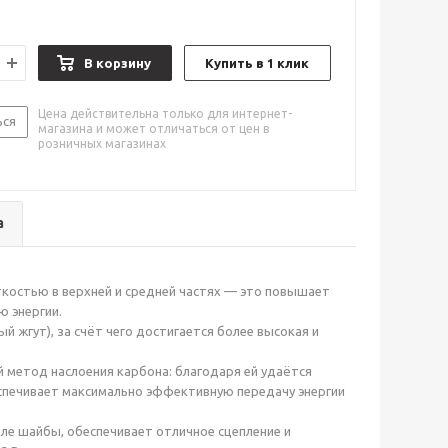
В корзину
Купить в 1 клик
Цена действительна только для интернет-
ься
магазина и может отличаться от цен в
розничных магазинах
а
ткостью в верхней и средней частях — это повышает
ю энергии.
жгут), за счёт чего достигается более высокая и
метод наслоения карбона: благодаря ей удаётся
спечивает максимально эффективную передачу энергии
е шайбы, обеспечивает отличное сцепление и