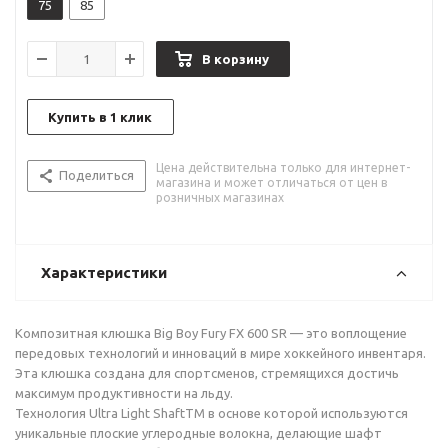
75
85
В корзину
Купить в 1 клик
Цена действительна только для интернет-
Поделиться
магазина и может отличаться от цен в
розничных магазинах
Характеристики
Композитная клюшка Big Boy Fury FX 600 SR — это воплощение
передовых технологий и инноваций в мире хоккейного инвентаря.
Эта клюшка создана для спортсменов, стремящихся достичь
максимум продуктивности на льду.
Технология Ultra Light ShaftTM в основе которой используются
уникальные плоские углеродные волокна, делающие шафт