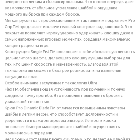
невероятно легким и сбалансированным. Что в свою очередь дает
возможность стабильное управление шайбой и ощущение
мощного выброса при каждом броске.
Мягкая рукоятка с профессиональным тактильным покрытием Pro
GripTM предлагает исключительный контроль над клюшкой. Это
покрытие позволяет игроку уверенно удерживать клюшку даже в
самых напряженных игровых моментах, создавая максимальную
концентрацию на игре.
Конструкция Single FistTM воплощает в себе абсолютную легкость
цельнолитого шафта, делающего клюшку лучшим выбором для
тех, кто ценит скорость и маневренность. Благодаря этой
технологии вы сможете быстрее реагировать на изменения
ситуации на поле.
Особое внимание заслуживает технология Ultra
FlexTM,обеспечивающая устойчивость при кручении и точную
среднюю точку прогиба. Это позволяет выполнять броски с
уникальной точностью.
Крюк Pro Dinamic BladeTM отличается повышенным чувством
шайбы и легким весом, что способствует долговечности и
уверенности в каждом игровом эпизоде. Легкость крюка
позволяет быстро маневрировать шайбой и осуществлять
молниеносные передачи.
Вес клюшки составляет всего 495 грамм, что делает ее одной из