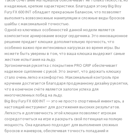
Такое сочетание материалов обеспечивает не только гибкость, но
и надежные, крепкие характеристики. Благодаря этому Big Boy
Fury FX 600 INT обладает прекрасным балансом, что позволяет
выполнять всевозможные манипуляции и сложные виды бросков
шайбы с максимальной точностью.
Одной из ключевых особенностей данной модели является
композитное армирование вокруг сердечника. Это инновационное
решение придает клюшке дополнительную прочность, что
особенно важно при интенсивных нагрузках во время игры. Вы
можете быть уверены в том, что ваша клюшка выдержит самые
жесткие испытания на льду.
Эргономичная рукоятка с покрытием PRO GRIP обеспечивает
надежное сцепление с рукой. Это значит, что держать клюшку
стало очень легко и комфортно. Максимальный контроль при
кручении достигается благодаря продуманному дизайну рукоятки,
что в конечном счёте является залогом успеха для
многочисленных побед на льду.
Big Boy Fury FX 600 INT — это не просто спортивный инвентарь, а
настоящий инструмент для достижения высоких результатов.
Легкость и долговечность этой клюшки позволяют игрокам
сосредоточиться на игре и раскрыть свой потенциал на полную
мощность. Она идеально подходит для выполнения сложных
бросков и маневров, обеспечивая точность попаданий и