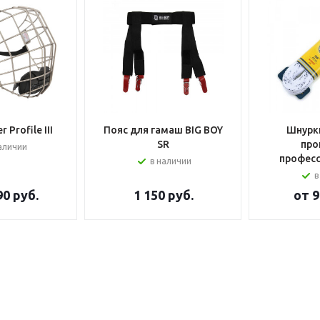
 Profile III
Пояс для гамаш BIG BOY
Шнурки
SR
про
аличии
профес
в наличии
в
90 руб.
1 150
руб.
от
9