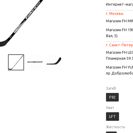
Интернет-маг
г. Москва:
Магазин FH MIR
Магазин FH 190
Вал, 5)
г. Санкт-Петер
Магазин FH L
Планерная 59 
Магазин FH YU
пр Добролюбо
Загиб
F92
Хват
LFT
Жесткость