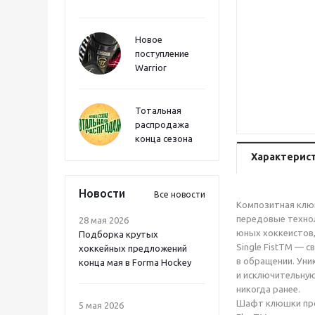
Новое
поступление
Warrior
Тотальная
распродажа
конца сезона
Характерис
Новости
Все новости
Композитная клюш
передовые технол
28 мая 2026
юных хоккеистов,
Подборка крутых
Single FistTM — 
хоккейных предложений
в обращении. Уник
конца мая в Forma Hockey
и исключительную
никогда ранее.
Шафт клюшки проч
5 мая 2026