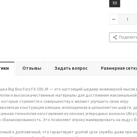
50
Поделит
тики
Отзывы
Задать вопрос
Размерная сетк
ка Big Boy Fury FX 500 JR — это настоящий шедевр инженерной мысли 
огии и высококачественные материалы для достижения максимальной 
 которые стремятся к совершенству и желают улучшить свою игру.
сверхлегкая конструкция клюшки, воплощенная в цельнолитом шафте, дел
альная технология изготовления из плоских углеродных волокон Ultra L
 сбалансированность. Это позволяет игроку маневрировать на льду с 
ный и долговечный, что гарантирует долгий срок службы даже при инт