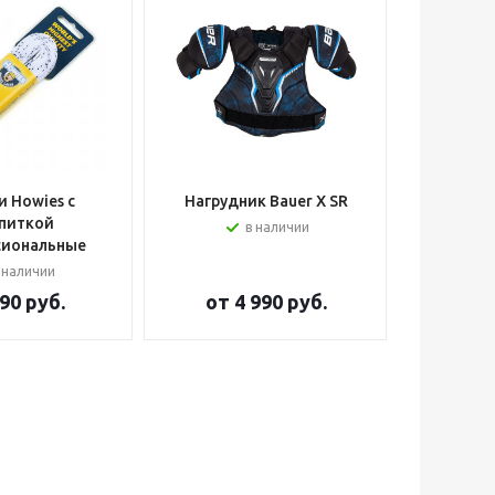
 Howies с
Нагрудник Bauer X SR
Шлем вра
питкой
в наличии
сиональные
 наличии
90 руб.
от
4 990 руб.
от
2