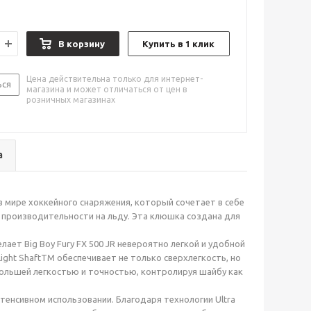
В корзину
Купить в 1 клик
Цена действительна только для интернет-
ься
магазина и может отличаться от цен в
розничных магазинах
а
в мире хоккейного снаряжения, который сочетает в себе
производительности на льду. Эта клюшка создана для
ает Big Boy Fury FX 500 JR невероятно легкой и удобной
ight ShaftTM обеспечивает не только сверхлегкость, но
большей легкостью и точностью, контролируя шайбу как
енсивном использовании. Благодаря технологии Ultra