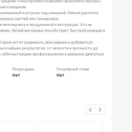
я средняя точка прогиба позволяет выполнять броски с
ным и мощным.
ксимальный контроль над клюшкой. Мягкая рукоятка
яженных матчей или тренировок.
легкому весу и продуманной конструкции. Это не
ении. Легкий вес крюка способствует быстрой реакции и
оторые хотят развивать свои навыки и добиваться
высочайших результатов: от легкости и прочности до
 себя настоящим профессионалом и уверенно двигаться
Распродажа
Популярный товар
Нет
Нет