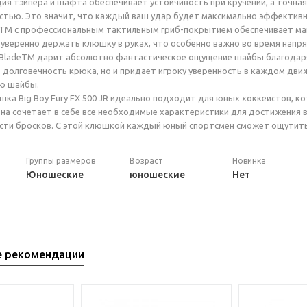
ция тэйпера и шафта обеспечивает устойчивость при кручении, а точна
стью. Это значит, что каждый ваш удар будет максимально эффектив
pTM с профессиональным тактильным гриб-покрытием обеспечивает ма
 уверенно держать клюшку в руках, что особенно важно во время напр
 BladeTM дарит абсолютно фантастическое ощущение шайбы благодаря 
долговечность крюка, но и придает игроку уверенность в каждом движ
ю шайбы.
ка Big Boy Fury FX 500 JR идеально подходит для юных хоккеистов, к
 Она сочетает в себе все необходимые характеристики для достижения 
сти бросков. С этой клюшкой каждый юный спортсмен сможет ощутить
Группы размеров
Возраст
Новинка
Юношеские
юношеские
Нет
е рекомендации