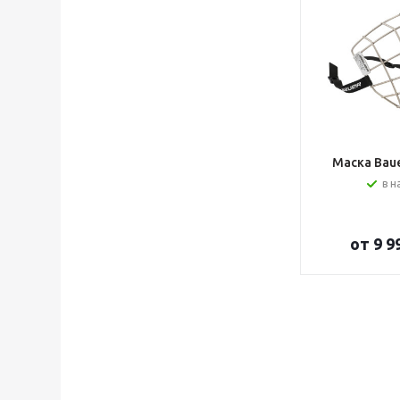
Маска Bauer
в н
от
9 9