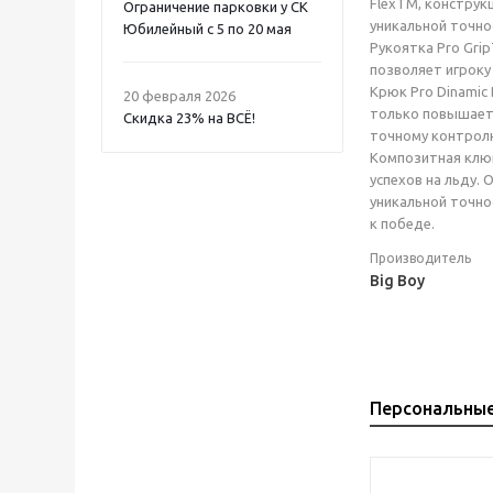
FlexTM, конструк
Ограничение парковки у СК
уникальной точно
Юбилейный с 5 по 20 мая
Рукоятка Pro Gri
позволяет игроку
Крюк Pro Dinamic
20 февраля 2026
только повышает 
Скидка 23% на ВСË!
точному контрол
Композитная клюш
успехов на льду.
уникальной точно
к победе.
Производитель
Big Boy
Персональны