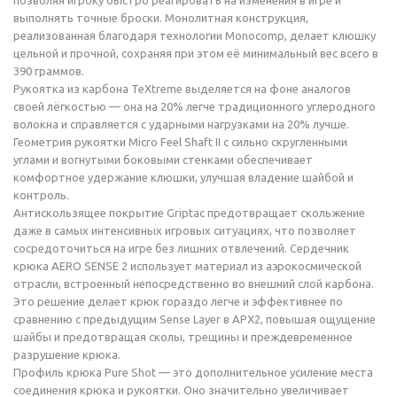
позволяя игроку быстро реагировать на изменения в игре и
выполнять точные броски. Монолитная конструкция,
реализованная благодаря технологии Monocomp, делает клюшку
цельной и прочной, сохраняя при этом её минимальный вес всего в
390 граммов.
Рукоятка из карбона TeXtreme выделяется на фоне аналогов
своей лёгкостью — она на 20% легче традиционного углеродного
волокна и справляется с ударными нагрузками на 20% лучше.
Геометрия рукоятки Micro Feel Shaft II с сильно скругленными
углами и вогнутыми боковыми стенками обеспечивает
комфортное удержание клюшки, улучшая владение шайбой и
контроль.
Антискользящее покрытие Griptac предотвращает скольжение
даже в самых интенсивных игровых ситуациях, что позволяет
сосредоточиться на игре без лишних отвлечений. Сердечник
крюка AERO SENSE 2 использует материал из аэрокосмической
отрасли, встроенный непосредственно во внешний слой карбона.
Это решение делает крюк гораздо легче и эффективнее по
сравнению с предыдущим Sense Layer в APX2, повышая ощущение
шайбы и предотвращая сколы, трещины и преждевременное
разрушение крюка.
Профиль крюка Pure Shot — это дополнительное усиление места
соединения крюка и рукоятки. Оно значительно увеличивает