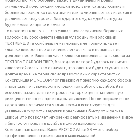
мощностью, что особенно важно в динамичных игровых
ситуациях. В конструкции клюшки используется эксклюзивный
борный материал, который значительно уменьшает вес изделия и
увеличивает силу броска. Благодаря этому, каждый ваш удар
будет более мощным и точным.
Технология BORON 5 — это уникальное соединение борновых
волокон с высококачественными углеродными волокнами
TEXTREME. Эта комбинация материалов не только придаёт
клюшке невероятное ощущение лёгкости, но и повышает её
долговечность. Внешняя часть клюшки выполнена по технологии
TEXTREME CARBON FIBER, благодаря которой удалось повысить
износостойкость. Это означает, что клюшка будет служить вам
долгое время, не теряя своих превосходных характеристик.
Конструкция MONOCOMP оптимизирует энергию каждого броска
и повышает отзывчивость клюшки при работе с шайбой. Это
особенно важно для тех игроков, которые ценят мгновенную
реакцию и точность при каждом движении. Новое сверхжесткое
ядро крюка отличается малым весом и используется для
увеличения скорости загрузки и увеличения быстроты релиза
шайбы. Это позволяет мгновенно реагировать на изменения в игре
и быстро отправлять шайбу в нужное направление.
Композитная клюшка Bauer PROTO2 White SR — это выбор
профессионалов, стремящихся к максимальной