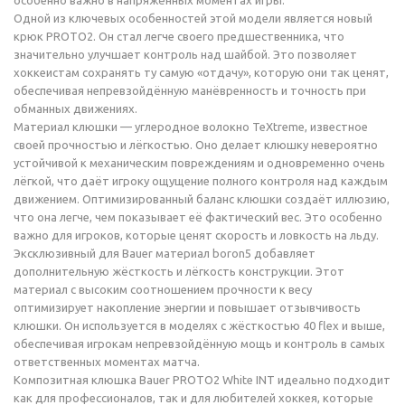
особенно важно в напряжённых моментах игры.
Одной из ключевых особенностей этой модели является новый
крюк PROTO2. Он стал легче своего предшественника, что
значительно улучшает контроль над шайбой. Это позволяет
хоккеистам сохранять ту самую «отдачу», которую они так ценят,
обеспечивая непревзойдённую манёвренность и точность при
обманных движениях.
Материал клюшки — углеродное волокно TeXtreme, известное
своей прочностью и лёгкостью. Оно делает клюшку невероятно
устойчивой к механическим повреждениям и одновременно очень
лёгкой, что даёт игроку ощущение полного контроля над каждым
движением. Оптимизированный баланс клюшки создаёт иллюзию,
что она легче, чем показывает её фактический вес. Это особенно
важно для игроков, которые ценят скорость и ловкость на льду.
Эксклюзивный для Bauer материал boron5 добавляет
дополнительную жёсткость и лёгкость конструкции. Этот
материал с высоким соотношением прочности к весу
оптимизирует накопление энергии и повышает отзывчивость
клюшки. Он используется в моделях с жёсткостью 40 flex и выше,
обеспечивая игрокам непревзойдённую мощь и контроль в самых
ответственных моментах матча.
Композитная клюшка Bauer PROTO2 White INT идеально подходит
как для профессионалов, так и для любителей хоккея, которые