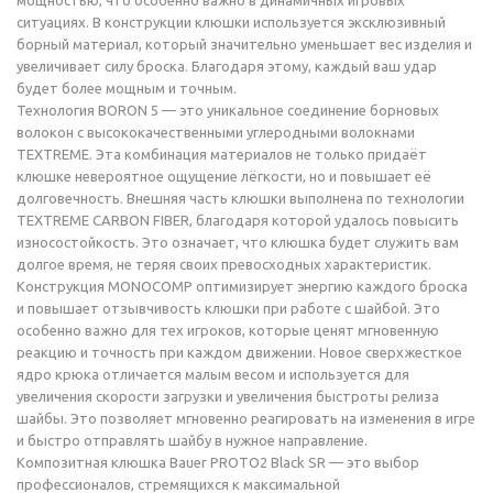
мощностью, что особенно важно в динамичных игровых
ситуациях. В конструкции клюшки используется эксклюзивный
борный материал, который значительно уменьшает вес изделия и
увеличивает силу броска. Благодаря этому, каждый ваш удар
будет более мощным и точным.
Технология BORON 5 — это уникальное соединение борновых
волокон с высококачественными углеродными волокнами
TEXTREME. Эта комбинация материалов не только придаёт
клюшке невероятное ощущение лёгкости, но и повышает её
долговечность. Внешняя часть клюшки выполнена по технологии
TEXTREME CARBON FIBER, благодаря которой удалось повысить
износостойкость. Это означает, что клюшка будет служить вам
долгое время, не теряя своих превосходных характеристик.
Конструкция MONOCOMP оптимизирует энергию каждого броска
и повышает отзывчивость клюшки при работе с шайбой. Это
особенно важно для тех игроков, которые ценят мгновенную
реакцию и точность при каждом движении. Новое сверхжесткое
ядро крюка отличается малым весом и используется для
увеличения скорости загрузки и увеличения быстроты релиза
шайбы. Это позволяет мгновенно реагировать на изменения в игре
и быстро отправлять шайбу в нужное направление.
Композитная клюшка Bauer PROTO2 Black SR — это выбор
профессионалов, стремящихся к максимальной