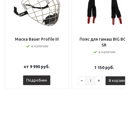
Маска Bauer Profile III
Пояс для гамаш BIG BOY
SR
в наличии
в наличии
от
9 990 руб.
1 150
руб.
Подробнее
В корзину