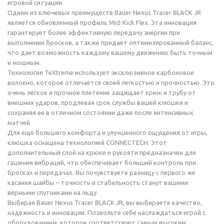
игровой ситуации.
Одним из ключевых преимуществ Bauer Nexus Tracer BLACK JR
является обновленный профиль Mid-Kick Flex. Эта инновация
гарантирует более эффективную передачу энергии при
выполнении бросков, а также придает оптимизированный баланс,
что дает возможность каждому вашему движению быть точным
и мощным.
Технология TeXtreme использует эксклюзивное карбоновое
волокно, которое отличается своей легкостью и прочностью. Это
очень легкое и прочное плетение защищает крюк и трубу от
внешних ударов, продлевая срок службы вашей клюшки и
сохраняя ее в отличном состоянии даже после интенсивных
матчей.
Для еще большего комфорта и улучшенного ощущения от игры,
клюшка оснащена технологией CONNECTECH. Этот
дополнительный слой на крюке и рукояти предназначен для
гашения вибраций, что обеспечивает больший контроль при
бросках и передачах. Вы почувствуете разницу с первого же
касания шайбы – точность и стабильность станут вашими
верными спутниками на льду.
Выбирая Bauer Nexus Tracer BLACK JR, вы выбираете качество,
надежность и инновации. Позвольте себе наслаждаться игрой с
оборудованием, которое соответствует самым высоким