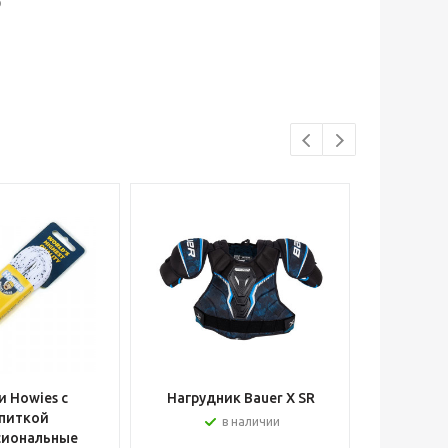
р
 Howies с
Нагрудник Bauer X SR
Шлем вра
питкой
в наличии
сиональные