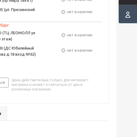
 (пр Мира 184 к1)
5 (ул. Пресненский
Нет в наличии
бург:
EO (ТЦ ЛЕОМОЛЛ ул
Нет в наличии
3 этаж)
BI (ДС Юбилейный
Нет в наличии
ва д.18 вход №62)
Цена действительна только для интернет-
ься
магазина и может отличаться от цен в
розничных магазинах
а