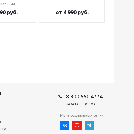
 наличии
90 руб.
от
4 990 руб.
от
2
Я
8 800 550 4774
ЗАКАЗАТЬ ЗВОНОК
Мы в социальных сетях:
и
рта