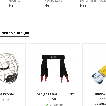
Новинка
Распродажа
Популярный това
Нет
Нет
Нет
е рекомендации
 Profile III
Пояс для гамаш BIG BOY
Шнурки
SR
про
аличии
профес
в наличии