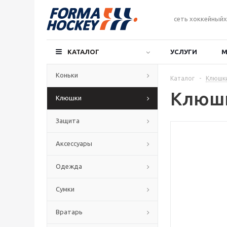
сеть хоккейныйх
КАТАЛОГ
УСЛУГИ
М
Коньки
Каталог
-
Клюшк
Клюшк
Клюшки
Защита
Аксессуары
Одежда
Сумки
Вратарь