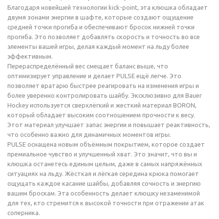
Благодаря новейшей технологии kick-point, эта клюшка обладает
двумя зонами энергии в шафте, которые создают ощущение
средней точки прогиба и обеспечивают бросок нижней точки
прогиба. Это позволяет добавлять скорость и точность во все
элементы вашей игры, делая каждый момент на льду более
эффективным.
Перераспределённый вес смещает баланс выше, что
оптимизирует управление и делает PULSE ещё легче. Это
позволяет вратарю быстрее реагировать на изменения игры и
более уверенно контролировать шайбу. Эксклюзивно для Bauer
Hockey используется сверхлёгкий и жесткий материал BORON,
который обладает высоким соотношением прочности к весу.
Этот материал улучшает запас энергии и повышает реактивность,
что особенно важно для динамичных моментов игры.
PULSE оснащена новым объёмным покрытием, которое создает
премиальное чувство и улучшенный хват. Это значит, что вы и
клюшка останетесь единым целым, даже в самых напряжённых
ситуациях на льду. Жёсткая и лёгкая середина крюка помогает
ощущать каждое касание шайбы, добавляя сочность и энергию
вашим броскам. Эта особенность делает клюшку незаменимой
для тех, кто стремится к высокой точности при отражении атак
соперника.