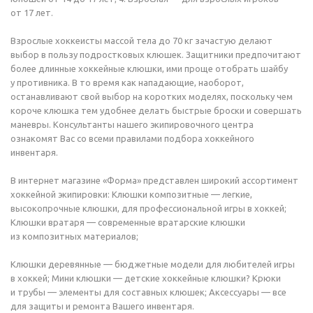
от 17 лет.
Взрослые хоккеисты массой тела до 70 кг зачастую делают
выбор в пользу подростковых клюшек. Защитники предпочитают
более длинные хоккейные клюшки, ими проще отобрать шайбу
у противника. В то время как нападающие, наоборот,
останавливают свой выбор на коротких моделях, поскольку чем
короче клюшка тем удобнее делать быстрые броски и совершать
маневры. Консультанты нашего экипировочного центра
ознакомят Вас со всеми правилами подбора хоккейного
инвентаря.
В интернет магазине «Форма» представлен широкий ассортимент
хоккейной экипировки: Клюшки композитные — легкие,
высокопрочные клюшки, для профессиональной игры в хоккей;
Клюшки вратаря — современные вратарские клюшки
из композитных материалов;
Клюшки деревянные — бюджетные модели для любителей игры
в хоккей; Мини клюшки — детские хоккейные клюшки? Крюки
и трубы — элементы для составных клюшек; Аксессуары — все
для защиты и ремонта Вашего инвентаря.