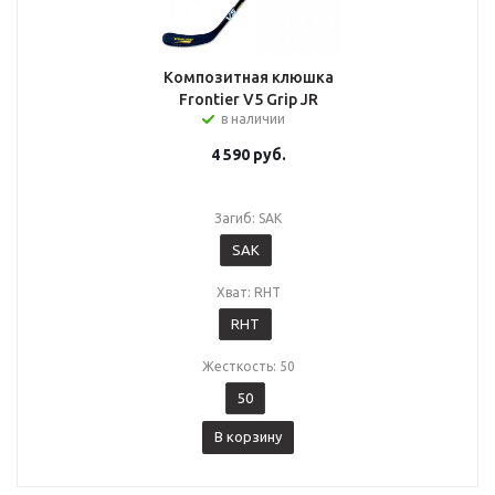
Композитная клюшка
Frontier V5 Grip JR
в наличии
4 590
руб.
Загиб: SAK
SAK
Хват: RHT
RHT
Жесткость: 50
50
В корзину