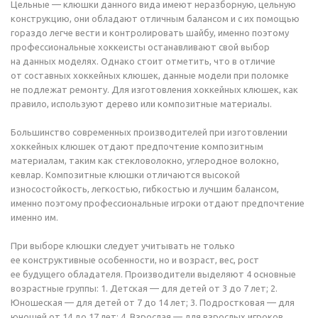
Цельные — клюшки данного вида имеют неразборную, цельную
конструкцию, они обладают отличным балансом и с их помощью
гораздо легче вести и контролировать шайбу, именно поэтому
профессиональные хоккеисты останавливают свой выбор
на данных моделях. Однако стоит отметить, что в отличие
от составных хоккейных клюшек, данные модели при поломке
не подлежат ремонту. Для изготовления хоккейных клюшек, как
правило, используют дерево или композитные материалы.
Большинство современных производителей при изготовлении
хоккейных клюшек отдают предпочтение композитным
материалам, таким как стекловолокно, углеродное волокно,
кевлар. Композитные клюшки отличаются высокой
износостойкость, легкостью, гибкостью и лучшим балансом,
именно поэтому профессиональные игроки отдают предпочтение
именно им.
При выборе клюшки следует учитывать не только
ее конструктивные особенности, но и возраст, вес, рост
ее будущего обладателя. Производители выделяют 4 основные
возрастные группы: 1. Детская — для детей от 3 до 7 лет; 2.
Юношеская — для детей от 7 до 14 лет; 3. Подростковая — для
юношей от 14 до 17 лет; 4. Взрослая — для взрослых игроков