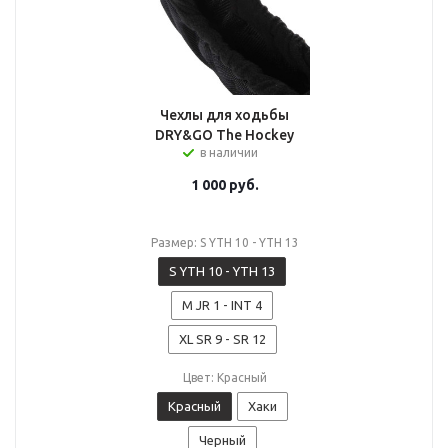
Чехлы для ходьбы
DRY&GO The Hockey
в наличии
1 000
руб.
Размер: S YTH 10 - YTH 13
S YTH 10 - YTH 13
M JR 1 - INT 4
XL SR 9 - SR 12
Цвет: Красный
Красный
Хаки
Черный