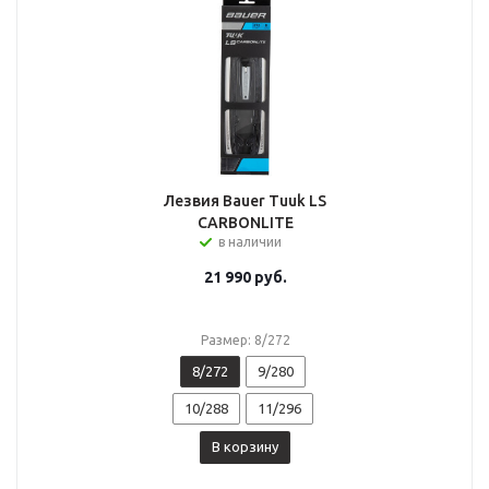
Лезвия Bauer Tuuk LS
CARBONLITE
в наличии
21 990
руб.
Размер: 8/272
8/272
9/280
10/288
11/296
В корзину