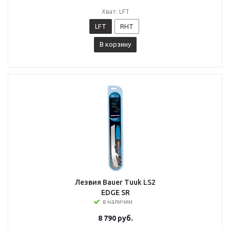
Хват: LFT
LFT
RHT
В корзину
Лезвия Bauer Tuuk LS2
EDGE SR
в наличии
8 790
руб.