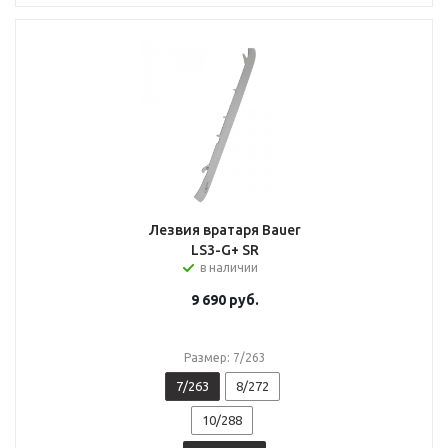
Лезвия вратаря Bauer
LS3-G+ SR
в наличии
9 690
руб.
Размер: 7/263
7/263
8/272
10/288