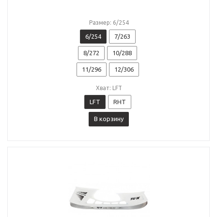
Размер: 6/254
6/254
7/263
8/272
10/288
11/296
12/306
Хват: LFT
LFT
RHT
В корзину