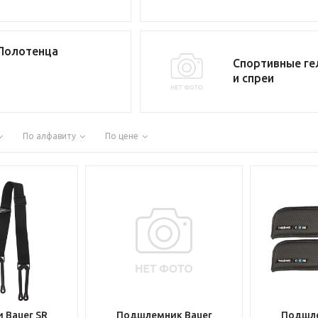
Полотенца
Спортивные ге
и спреи
По алфавиту
По цене
 Bauer SR
Подшлемник Bauer
Подшле