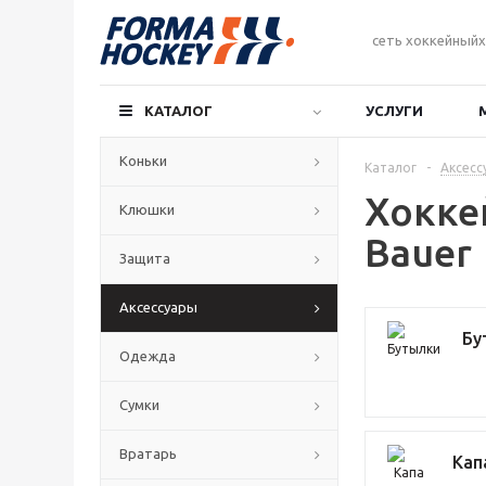
сеть хоккейныйх
КАТАЛОГ
УСЛУГИ
Коньки
Каталог
-
Аксесс
Хокке
Клюшки
Bauer
Защита
Аксессуары
Бу
Одежда
Сумки
Вратарь
Кап