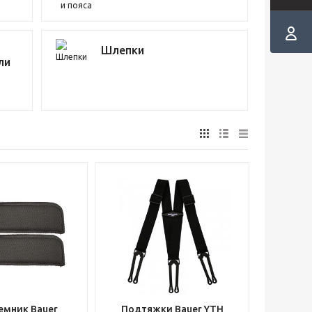
Шлепки
ли
мник Bauer
Подтяжки Bauer YTH