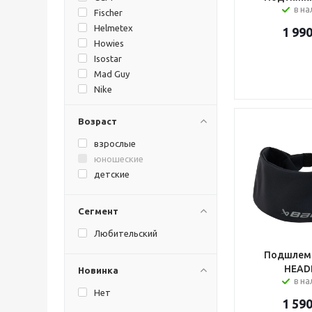
в н
Fischer
Helmetex
1 99
Howies
Isostar
Mad Guy
Nike
Sostoyanie
The Hockey
Возраст
TSP
взрослые
ХОРС
юношеские
детские
Сегмент
Любительский
Подшлемн
HEAD
Новинка
в на
Нет
1 59