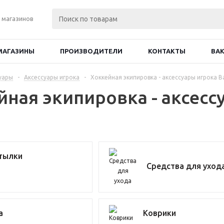
 магазинов
МАГАЗИНЫ
ПРОИЗВОДИТЕЛИ
КОНТАКТЫ
ВА
уары
-
Аксессуары игрока
-
Хоккейная экипировка - аксессуары игрока B
йная экипировка - аксесс
тылки
Средства для уход
а
Коврики