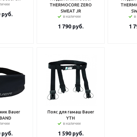
аличии
THERMOCORE ZERO
THERM
SWEAT JR
SW
0
руб.
в наличии
в
1 790
руб.
1 7
ик Bauer
Пояс для гамаш Bauer
BAND
YTH
личии
в наличии
0
руб.
1 590
руб.