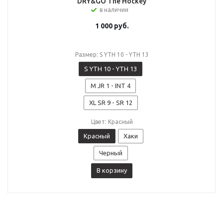
DRY&GO The Hockey
в наличии
1 000
руб.
Размер: S YTH 10 - YTH 13
S YTH 10 - YTH 13
M JR 1 - INT 4
XL SR 9 - SR 12
Цвет: Красный
Красный
Хаки
Черный
В корзину