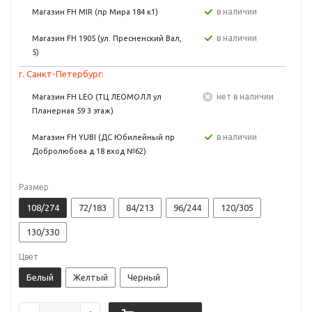
в наличии
Магазин FH MIR (пр Мира 184 к1)
в наличии
Магазин FH 1905 (ул. Пресненский Вал,
5)
г. Санкт-Петербург:
Нет в наличии
Магазин FH LEO (ТЦ ЛЕОМОЛЛ ул
Планерная 59 3 этаж)
в наличии
Магазин FH YUBI (ДС Юбилейный пр
Добролюбова д.18 вход №62)
Размер
108/274
72/183
84/213
96/244
120/305
130/330
Цвет
Белый
Желтый
Черный