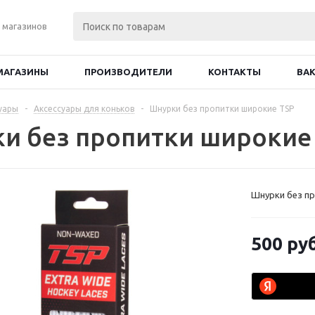
 магазинов
МАГАЗИНЫ
ПРОИЗВОДИТЕЛИ
КОНТАКТЫ
ВА
уары
-
Аксессуары для коньков
-
Шнурки без пропитки широкие TSP
и без пропитки широкие
Шнурки без п
500
руб