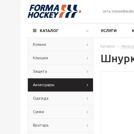
сеть хоккейныйх
КАТАЛОГ
УСЛУГИ
Коньки
Каталог
-
Аксесс
Шнурк
Клюшки
Защита
Аксессуары
Одежда
Сумки
Вратарь