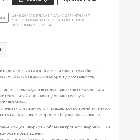
Цена действительна только для интернет-
ься
магазина и может отличаться от цен в
розничных магазинах
а
и надежность в каждой детали своего хоккейного
спечить максимальный комфорт и долговечность,
остигается благодаря использованию высокопрочного
плетение нитей добавляет дополнительную
использовании.
еспечивая стабильность и поддержку во время активных
нять направление и скорость. Шнурки обеспечивают
ние концов шнурков и облегчая процесс шнуровки. Они
износа и повреждений.
нам, так и любителям, стремящимся к совершенству в