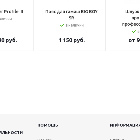
 Profile III
Пояс для гамаш BIG BOY
Шнурки
SR
про
аличии
профес
в наличии
в
90 руб.
1 150
руб.
от
9
ПОМОЩЬ
ИНФОРМАЦИ
ЯЛЬНОСТИ