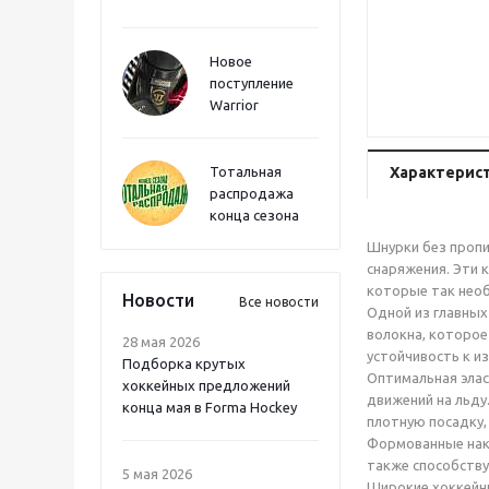
Новое
поступление
Warrior
Тотальная
Характерис
распродажа
конца сезона
Шнурки без пропи
снаряжения. Эти 
которые так необ
Новости
Все новости
Одной из главных
волокна, которое
28 мая 2026
устойчивость к и
Подборка крутых
Оптимальная элас
хоккейных предложений
движений на льду
конца мая в Forma Hockey
плотную посадку,
Формованные нако
также способству
5 мая 2026
Широкие хоккейны