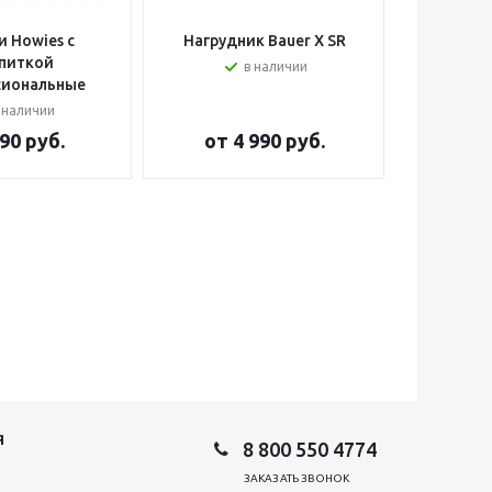
 Howies с
Нагрудник Bauer X SR
Шлем вра
питкой
в наличии
сиональные
 наличии
90 руб.
от
4 990 руб.
от
2
Я
8 800 550 4774
ЗАКАЗАТЬ ЗВОНОК