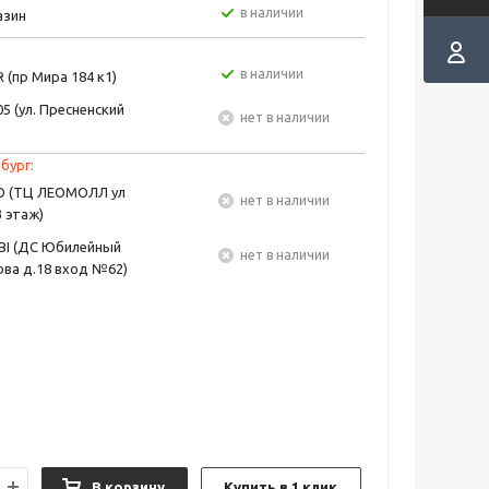
в наличии
азин
в наличии
 (пр Мира 184 к1)
5 (ул. Пресненский
Нет в наличии
бург:
EO (ТЦ ЛЕОМОЛЛ ул
Нет в наличии
3 этаж)
BI (ДС Юбилейный
Нет в наличии
ва д.18 вход №62)
В корзину
Купить в 1 клик