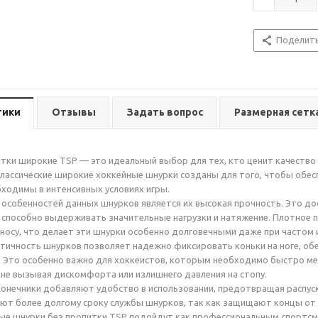
Поделит
тики
Отзывы
Задать вопрос
Размерная сетк
тки широкие TSP — это идеальный выбор для тех, кто ценит качество 
классические широкие хоккейные шнурки созданы для того, чтобы обе
ходимы в интенсивных условиях игры.
 особенностей данных шнурков является их высокая прочность. Это д
 способно выдерживать значительные нагрузки и натяжение. Плотное 
зносу, что делает эти шнурки особенно долговечными даже при частом 
тичность шнурков позволяет надежно фиксировать коньки на ноге, об
. Это особенно важно для хоккеистов, которым необходимо быстро ме
 не вызывая дискомфорта или излишнего давления на стопу.
нечники добавляют удобство в использовании, предотвращая распуска
ют более долгому сроку службы шнурков, так как защищают концы от 
е шнурки без пропитки TSP подойдут как профессиональным спортсме