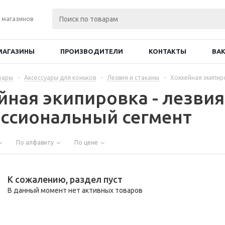
 магазинов
МАГАЗИНЫ
ПРОИЗВОДИТЕЛИ
КОНТАКТЫ
ВА
уары
-
Аксессуары для коньков
-
Лезвия и стаканы
-
Хоккейная экипир
йная экипировка - лезвия
ссиональный сегмент
По алфавиту
По цене
К сожалению, раздел пуст
В данный момент нет активных товаров