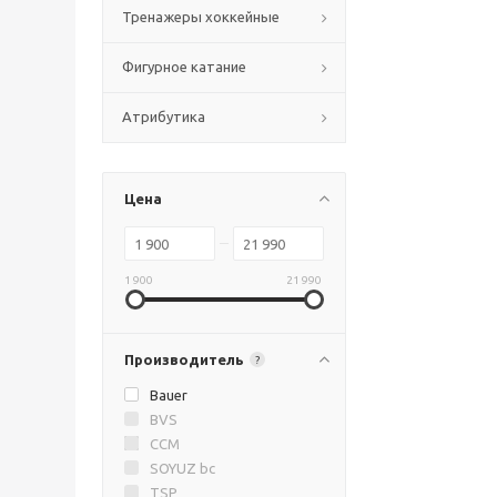
Тренажеры хоккейные
Фигурное катание
Атрибутика
Цена
1 900
21 990
Производитель
?
Bauer
BVS
CCM
SOYUZ bc
TSP