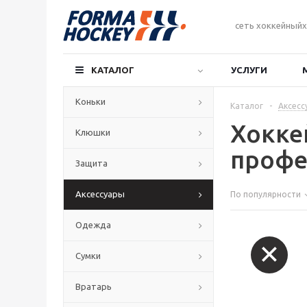
сеть хоккейныйх
КАТАЛОГ
УСЛУГИ
Коньки
Каталог
-
Аксесс
Хокке
Клюшки
профе
Защита
Аксессуары
По популярности
Одежда
Сумки
Вратарь