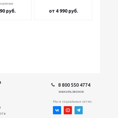
 наличии
90 руб.
от
4 990 руб.
от
2
Я
8 800 550 4774
ЗАКАЗАТЬ ЗВОНОК
Мы в социальных сетях:
и
рта