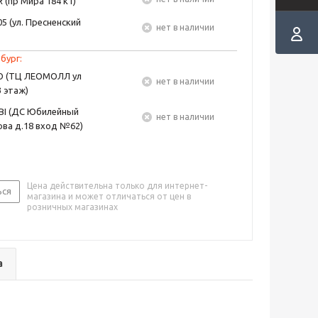
 (пр Мира 184 к1)
5 (ул. Пресненский
Нет в наличии
бург:
EO (ТЦ ЛЕОМОЛЛ ул
Нет в наличии
3 этаж)
BI (ДС Юбилейный
Нет в наличии
ва д.18 вход №62)
Цена действительна только для интернет-
ься
магазина и может отличаться от цен в
розничных магазинах
а