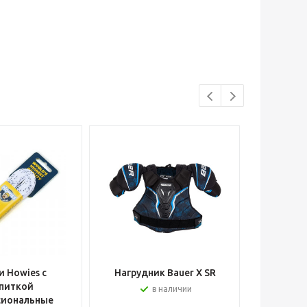
 Howies с
Нагрудник Bauer X SR
Шлем вра
питкой
в наличии
сиональные