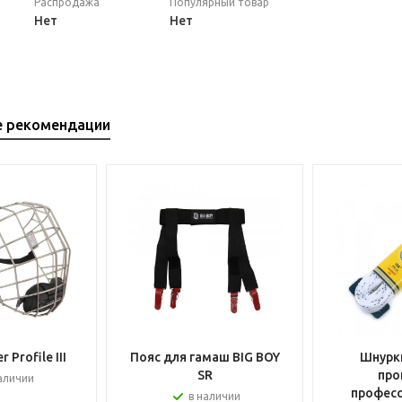
Распродажа
Популярный товар
Нет
Нет
е рекомендации
 Profile III
Пояс для гамаш BIG BOY
Шнурки
SR
про
аличии
профес
в наличии