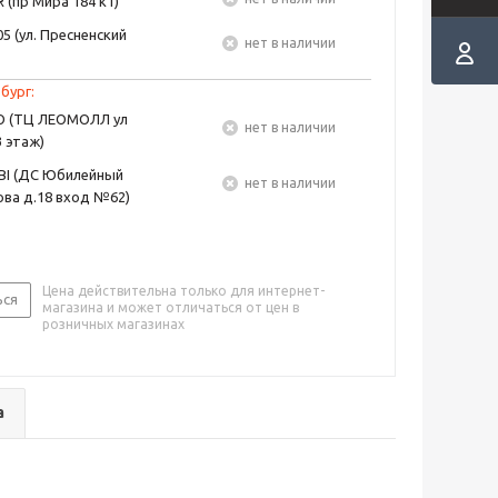
 (пр Мира 184 к1)
5 (ул. Пресненский
Нет в наличии
бург:
EO (ТЦ ЛЕОМОЛЛ ул
Нет в наличии
3 этаж)
BI (ДС Юбилейный
Нет в наличии
ва д.18 вход №62)
Цена действительна только для интернет-
ься
магазина и может отличаться от цен в
розничных магазинах
а