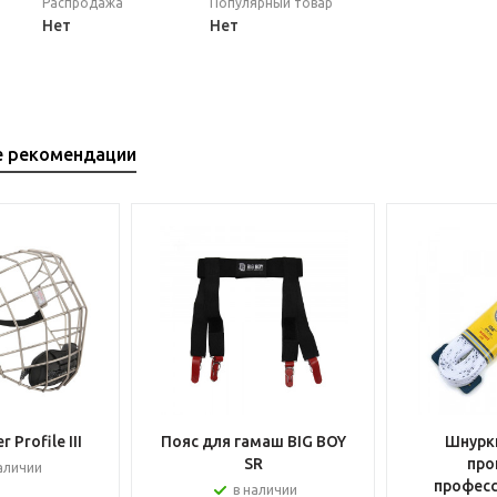
Распродажа
Популярный товар
Нет
Нет
е рекомендации
 Profile III
Пояс для гамаш BIG BOY
Шнурки
SR
про
аличии
профес
в наличии