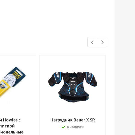
 Howies с
Нагрудник Bauer X SR
Шлем вра
питкой
в наличии
сиональные