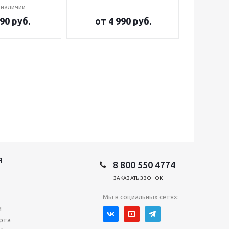
 наличии
90 руб.
от
4 990 руб.
от
2
Я
8 800 550 4774
ЗАКАЗАТЬ ЗВОНОК
Мы в социальных сетях:
и
рта