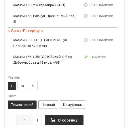
Нет в наличии
Магазин FH MIR (пр Мира 184 к1)
Нет в наличии
Магазин FH 1905 (ул. Пресненский Вал,
5)
г. Санкт-Петербург:
Нет в наличии
Магазин FH LEO (ТЦ ЛЕОМОЛЛ ул
Планерная 59 3 этаж)
в наличии
Магазин FH YUBI (ДС Юбилейный пр
Добролюбова д.18 вход №62)
Размер
L
M
S
Цвет
Темно-синий
Черный
Камуфляж
В корзину