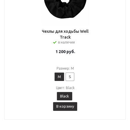
Чехлы для ходьбы Well
Track
в наличии
1 200
руб.
Размер: M
M
S
Цвет: Black
Black
В корзину