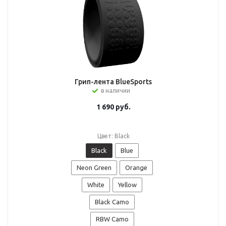
Грип-лента BlueSports
в наличии
1 690
руб.
Цвет: Black
Black
Blue
Neon Green
Orange
White
Yellow
Black Camo
RBW Camo