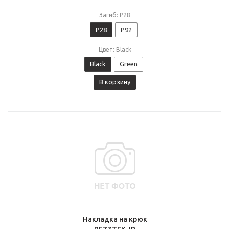
Загиб: P28
P28
P92
Цвет: Black
Black
Green
В корзину
Накладка на крюк