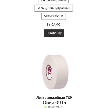
Белый/Синий/Красный
VEGAS GOLD
B's CAMO
В корзину
Лента хоккейная TSP
36мм x 45,72м
в наличии