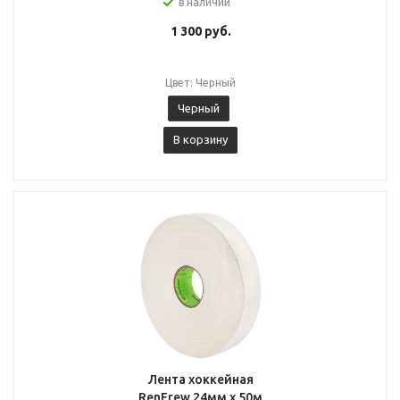
в наличии
1 300
руб.
Цвет: Черный
Черный
В корзину
Лента хоккейная
RenFrew 24мм х 50м