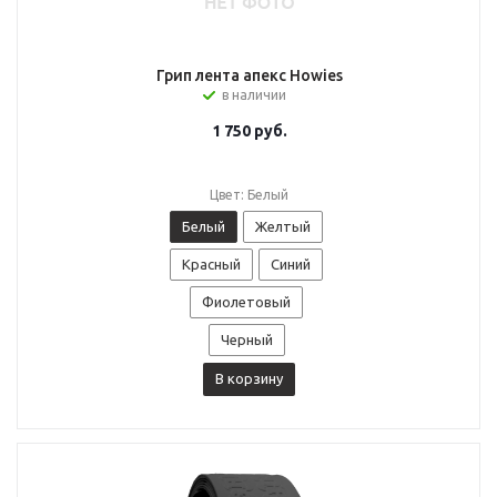
Грип лента апекс Howies
в наличии
1 750
руб.
Цвет: Белый
Белый
Желтый
Красный
Синий
Фиолетовый
Черный
В корзину