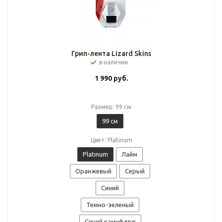
Грип-лента Lizard Skins
в наличии
1 990
руб.
Размер: 99 см
99 см
Цвет: Platinum
Platinum
Лайм
Оранжевый
Серый
Синий
Темно-зеленый
Синий камуфляж