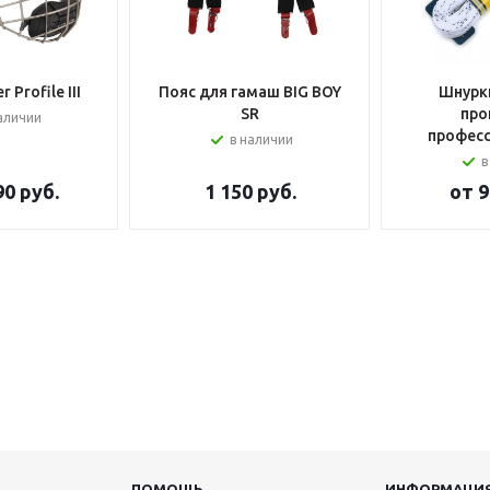
 Profile III
Пояс для гамаш BIG BOY
Шнурки
SR
про
аличии
профес
в наличии
в
90 руб.
1 150
руб.
от
9
ПОМОЩЬ
ИНФОРМАЦИ