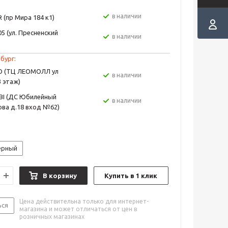
в наличии
 (пр Мира 184 к1)
5 (ул. Пресненский
в наличии
бург:
EO (ТЦ ЛЕОМОЛЛ ул
в наличии
3 этаж)
BI (ДС Юбилейный
в наличии
ва д.18 вход №62)
ерный
В корзину
Купить в 1 клик
Цена действительна только для интернет-
ься
магазина и может отличаться от цен в
розничных магазинах