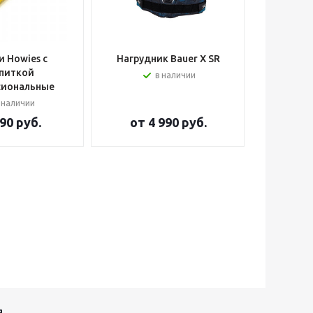
 Howies с
Нагрудник Bauer X SR
Шлем вра
питкой
в наличии
сиональные
 наличии
90 руб.
от
4 990 руб.
от
2
Я