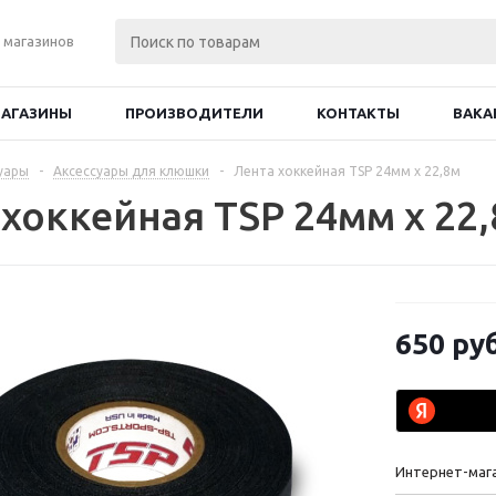
 магазинов
АГАЗИНЫ
ПРОИЗВОДИТЕЛИ
КОНТАКТЫ
ВАКА
уары
-
Аксессуары для клюшки
-
Лента хоккейная TSP 24мм x 22,8м
 хоккейная TSP 24мм x 22
650
руб
Интернет-маг