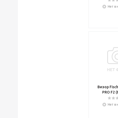
WALL
Нет в 
Warrior
Well Hockey
Wilson
WTM
Zephyr
Заряд
Луч
ХК Динамо СПБ
ХОРС
Визор Fisch
PRO F2 (
Нет в 