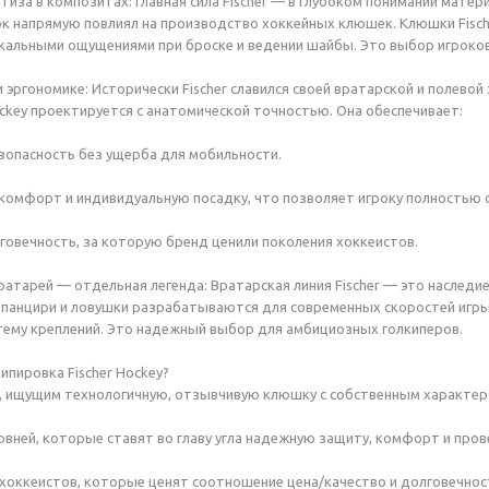
ртиза в композитах: Главная сила Fischer — в глубоком понимании мат
к напрямую повлиял на производство хоккейных клюшек. Клюшки Fisc
кальными ощущениями при броске и ведении шайбы. Это выбор игроков
и эргономике: Исторически Fischer славился своей вратарской и полево
ockey проектируется с анатомической точностью. Она обеспечивает:
опасность без ущерба для мобильности.
омфорт и индивидуальную посадку, что позволяет игроку полностью с
овечность, за которую бренд ценили поколения хоккеистов.
ратарей — отдельная легенда: Вратарская линия Fischer — это наследи
 панцири и ловушки разрабатываются для современных скоростей игры
ему креплений. Это надежный выбор для амбициозных голкиперов.
ипировка Fischer Hockey?
, ищущим технологичную, отзывчивую клюшку с собственным характер
овней, которые ставят во главу угла надежную защиту, комфорт и про
оккеистов, которые ценят соотношение цена/качество и долговечнос