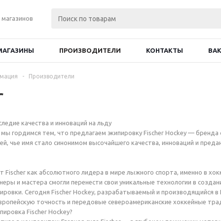
 магазинов
МАГАЗИНЫ
ПРОИЗВОДИТЕЛИ
КОНТАКТЫ
ВА
рмация
-
Производители
r
аследие качества и инноваций на льду
 мы гордимся тем, что предлагаем экипировку Fischer Hockey — бренда 
ей, чье имя стало синонимом высочайшего качества, инноваций и преда
т Fischer как абсолютного лидера в мире лыжного спорта, именно в хок
неры и мастера смогли перенести свои уникальные технологии в создан
ровки. Сегодня Fischer Hockey, разрабатываемый и производящийся в 
европейскую точность и передовые североамериканские хоккейные тра
пировка Fischer Hockey?