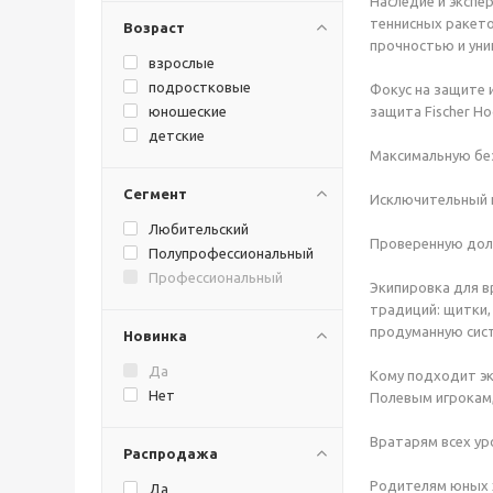
CapsLab
Наследие и экспе
теннисных ракето
CCM
Возраст
прочностью и уни
Daytona
взрослые
Dribling
подростковые
Фокус на защите 
Easton
юношеские
защита Fischer H
Elite
детские
Epic Sport
Максимальную без
Fischer
Сегмент
Frontier
Исключительный к
Goorin Brothers
Любительский
Graf
Проверенную долг
Полупрофессиональный
Green Biscuit
Профессиональный
Экипировка для в
Gripskinz
традиций: щитки,
HEAD
продуманную сист
Новинка
Hejduk
Helmetex
Да
Кому подходит эк
Howies
Нет
Полевым игрокам
I ONE
Ice Power
Вратарям всех ур
Распродажа
IceArmor
Isostar
Родителям юных х
Да