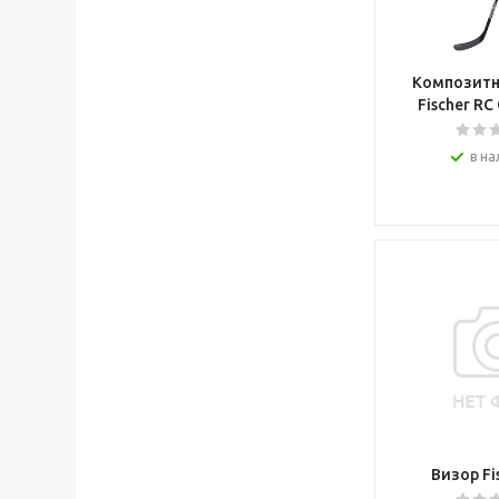
SnowmanTraining
Sostoyanie
SOYUZ bc
Sportstape
Композитн
Fischer RC
STAILL
STX
Super Feet
в на
Tackla
Texstyle
The Hockey
Tisa
TRUE
TSP
UGOSKATE
Under Armour
V76
Vaughn
Vegum
VIKKELA
Vitokin
Визор Fi
Volcano