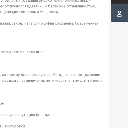
ериалов. Опыт создания высокотехнологичных лыж и
her отличаются идеальным балансом, отзывчивостью,
, ценящих контроль и мощность.
й экипировкой, и эта философия сохранена. Современная
осредоточиться на игре.
е, которому доверяли лучшие. Сегодня это продолжение
, предлагая отличную герметичность, оптимальный вес и
ом.
веренную репутацию бренда.
ть экипировки.