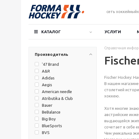
сеть хоккейныйх
КАТАЛОГ
УСЛУГИ
Справочная инфо
Производитель
Fische
'47 Brand
A&R
Fischer Hockey: Н
Adidas
В нашем магазине
Aegis
столетней истори
American needle
хоккею.
Atributika & Club
Bauer
Хотя многие знаю
BeBalance
австрийские инже
Big Boy
выдающейся экипи
BlueSports
сочетает в себе 
BVS
Чем уникальна эки