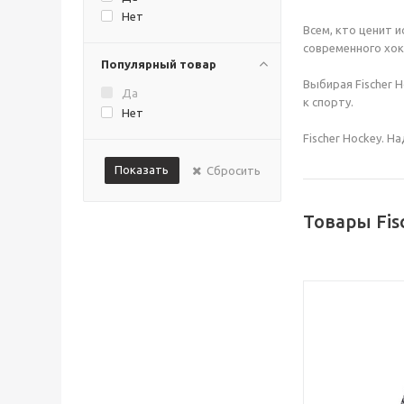
Jackson
Нет
Всем, кто ценит 
Lizard Skins
современного хок
Lowry Sports
Популярный товар
Mad Guy
Выбирая Fischer 
MarkHockey
Да
к спорту.
Nike
Нет
OAKLEY
Fischer Hockey. Н
OLMI
Сбросить
PRIME
Prosharp
ProSkating
Товары Fis
ProStyle
Reebok
RenFrew
REZZTEK
ROCKETSHOT
Royal Skate
Rubena
RUSH
Sherwood