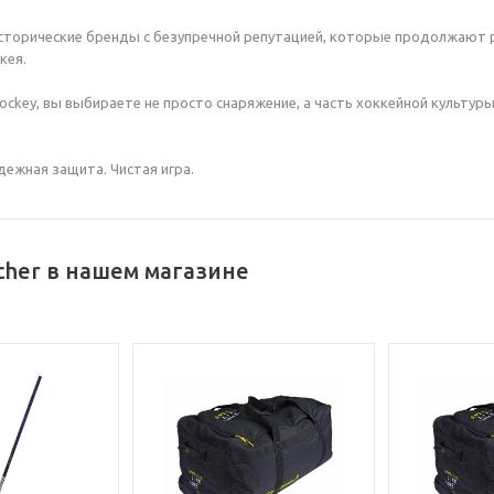
исторические бренды с безупречной репутацией, которые продолжают 
кея.
Hockey, вы выбираете не просто снаряжение, а часть хоккейной культ
адежная защита. Чистая игра.
cher в нашем магазине