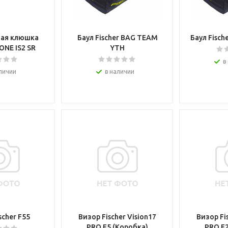
ая клюшка
Баул Fischer BAG TEAM
Баул Fisch
 ONE IS2 SR
YTH
в
личии
в наличии
scher F55
Визор Fischer Vision17
Визор Fi
PRO F5 (Коробка)
PRO F2