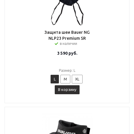
Защита шеи Bauer NG
NLP23 Premium SR
в наличии
3 590
руб.
Размер: L
L
M
XL
В корзину