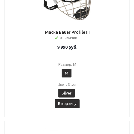
Маска Bauer Profile III
в наличии
9 990
руб.
Размер: M
M
Цвет: Silver
Silver
В корзину