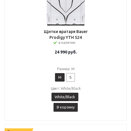
Щитки вратаря Bauer
Prodigy YTH S24
в наличии
24 990
руб.
Размер: M
M
S
Цвет: White/Black
White/Black
В корзину