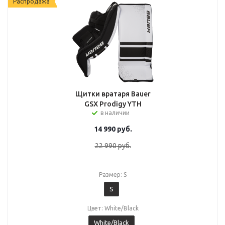
Распродажа
Щитки вратаря Bauer
GSX Prodigy YTH
в наличии
14 990
руб.
22 990
руб.
Размер: S
S
Цвет: White/Black
White/Black