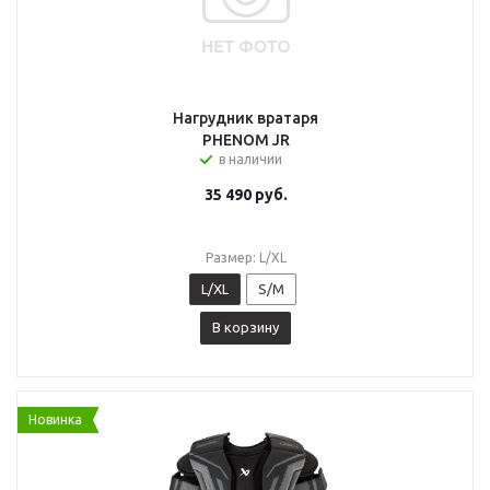
Нагрудник вратаря
PHENOM JR
в наличии
35 490
руб.
Размер: L/XL
L/XL
S/M
В корзину
Новинка