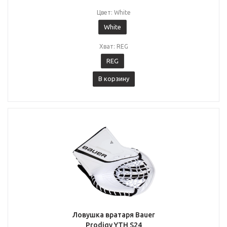
Цвет: White
White
Хват: REG
REG
В корзину
Ловушка вратаря Bauer
Prodigy YTH S24