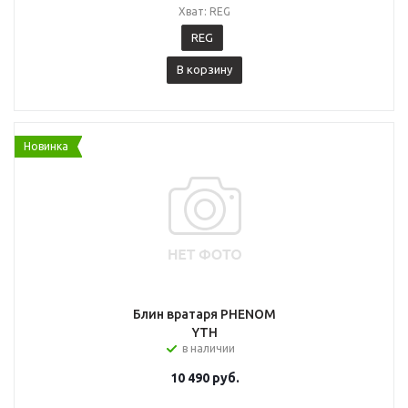
Хват: REG
REG
В корзину
Новинка
Блин вратаря PHENOM
YTH
в наличии
10 490
руб.