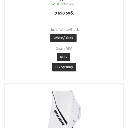
в наличии
9 690
руб.
Цвет: White/Black
White/Black
Хват: REG
REG
В корзину