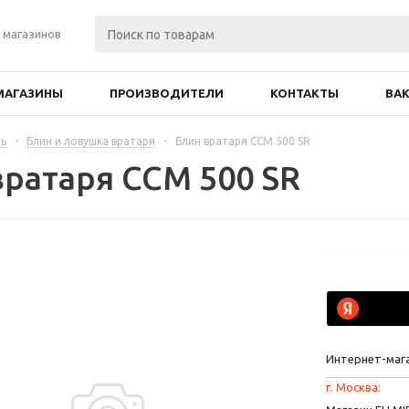
 магазинов
МАГАЗИНЫ
ПРОИЗВОДИТЕЛИ
КОНТАКТЫ
ВА
ь
-
Блин и ловушка вратаря
-
Блин вратаря CCM 500 SR
вратаря CCM 500 SR
Интернет-маг
г. Москва: