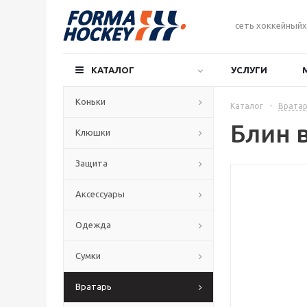
сеть хоккейныйх
КАТАЛОГ
УСЛУГИ
Коньки
Каталог
-
Вратар
Блин 
Клюшки
Защита
Аксессуары
Одежда
Сумки
Вратарь