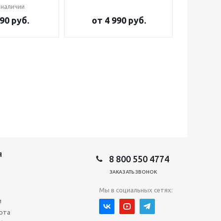
 наличии
90 руб.
от
4 990 руб.
от
2
Я
8 800 550 4774
ЗАКАЗАТЬ ЗВОНОК
Мы в социальных сетях:
и
рта