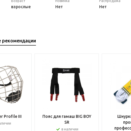
Возраст
Новинка
Распродажа
взрослые
Нет
Нет
е рекомендации
 Profile III
Пояс для гамаш BIG BOY
Шнурки
SR
про
аличии
профес
в наличии