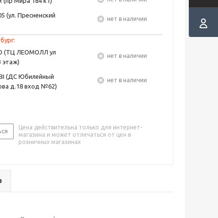
 (пр Мира 184 к1)
5 (ул. Пресненский
Нет в наличии
бург:
EO (ТЦ ЛЕОМОЛЛ ул
Нет в наличии
3 этаж)
BI (ДС Юбилейный
Нет в наличии
ва д.18 вход №62)
Цена действительна только для интернет-
ься
магазина и может отличаться от цен в
розничных магазинах
а