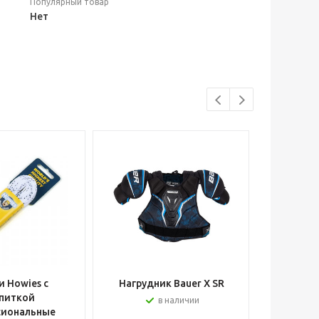
Популярный товар
Нет
 Howies с
Нагрудник Bauer X SR
Шлем вра
питкой
в наличии
сиональные