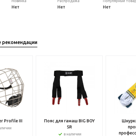
Новинка
Распродажа
Популярный това
Нет
Нет
Нет
е рекомендации
 Profile III
Пояс для гамаш BIG BOY
Шнурки
SR
про
аличии
профес
в наличии