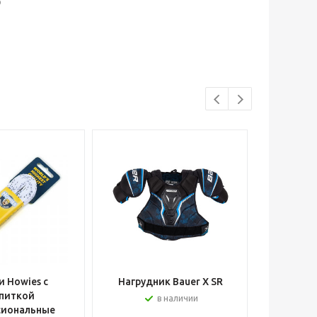
р
 Howies с
Нагрудник Bauer X SR
Шлем вра
питкой
в наличии
сиональные