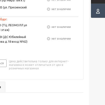
 (пр Мира 184 к1)
5 (ул. Пресненский
Нет в наличии
бург:
EO (ТЦ ЛЕОМОЛЛ ул
Нет в наличии
3 этаж)
BI (ДС Юбилейный
Нет в наличии
ва д.18 вход №62)
Цена действительна только для интернет-
ься
магазина и может отличаться от цен в
розничных магазинах
а