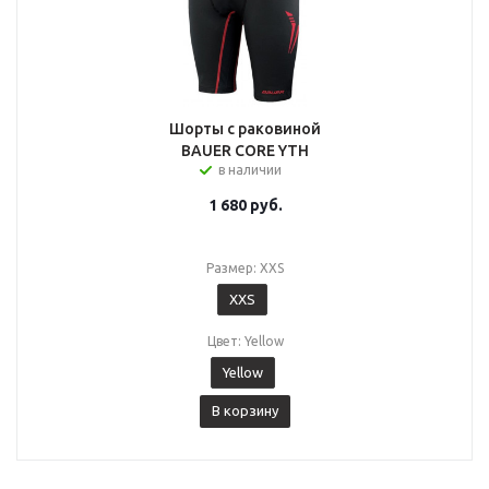
Шорты с раковиной
BAUER CORE YTH
в наличии
1 680
руб.
Размер: XXS
XXS
Цвет: Yellow
Yellow
В корзину