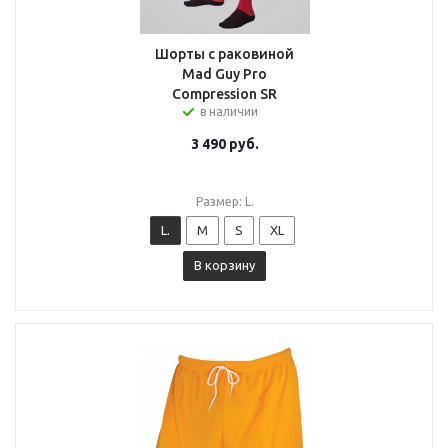
Шорты с раковиной
Mad Guy Pro
Compression SR
в наличии
3 490
руб.
Размер: L.
L.
M
S
XL
В корзину