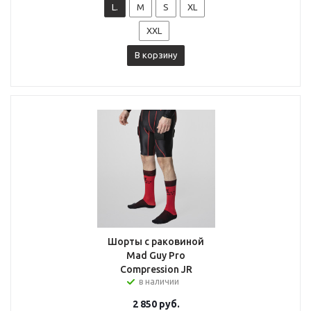
L.
M
S
XL
XXL
В корзину
Шорты с раковиной
Mad Guy Pro
Compression JR
в наличии
2 850
руб.