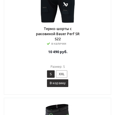
Термо-шорты с
раковиной Bauer Perf SR
S22
в наличии
10 490
руб.
Размер: S
S
XXL
В корзину