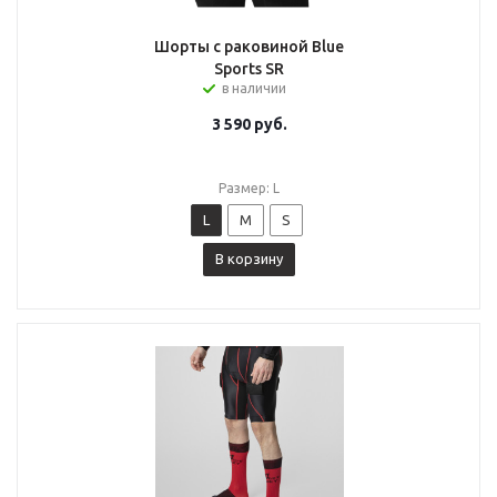
Шорты с раковиной Blue
Sports SR
в наличии
3 590
руб.
Размер: L
L
M
S
В корзину