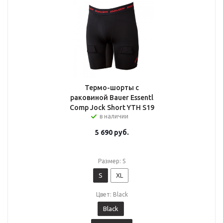
Термо-шорты с
раковиной Bauer Essentl
Comp Jock Short YTH S19
в наличии
5 690
руб.
Размер: S
S
XL
Цвет: Black
Black