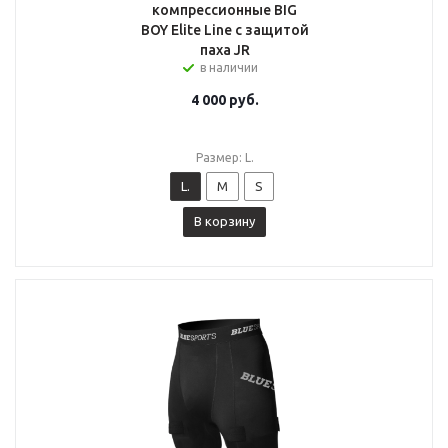
компрессионные BIG
BOY Elite Line с защитой
паха JR
в наличии
4 000
руб.
Размер: L.
L.
M
S
В корзину