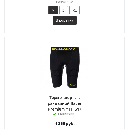
Размер: M
M
S
XL
В корзину
Термо-шорты с
раковиной Bauer
Premium YTH S17
в наличии
4 360
руб.