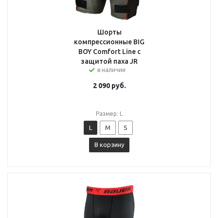
Шорты
компрессионные BIG
BOY Comfort Line с
защитой паха JR
в наличии
2 090
руб.
Размер: L
L
M
S
В корзину