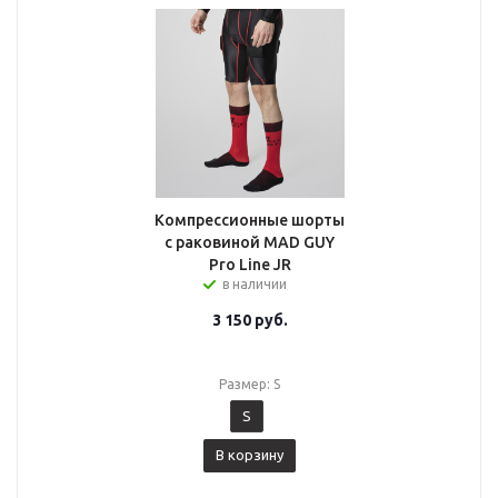
Компрессионные шорты
с раковиной MAD GUY
Pro Line JR
в наличии
3 150
руб.
Размер: S
S
В корзину