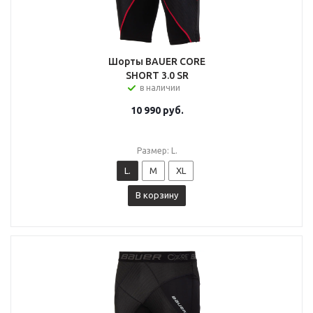
Шорты BAUER CORE
SHORT 3.0 SR
в наличии
10 990
руб.
Размер: L.
L.
M
XL
В корзину