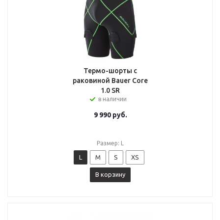
Термо-шорты с
раковиной Bauer Core
1.0 SR
в наличии
9 990
руб.
Размер: L
L
M
S
XS
В корзину