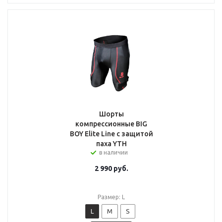
Шорты
компрессионные BIG
BOY Elite Line с защитой
паха YTH
в наличии
2 990
руб.
Размер: L
L
M
S