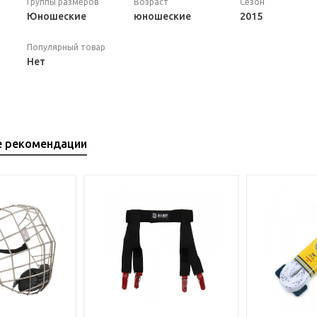
Группы размеров
Возраст
Сезон
Юношеские
юношеские
2015
Популярный товар
Нет
е рекомендации