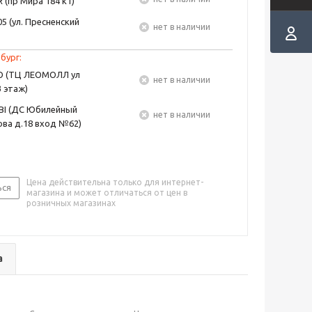
 (пр Мира 184 к1)
5 (ул. Пресненский
Нет в наличии
бург:
EO (ТЦ ЛЕОМОЛЛ ул
Нет в наличии
3 этаж)
BI (ДС Юбилейный
Нет в наличии
ва д.18 вход №62)
Цена действительна только для интернет-
ься
магазина и может отличаться от цен в
розничных магазинах
а