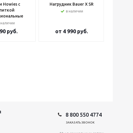
 Howies с
Нагрудник Bauer X SR
Шлем вра
питкой
в наличии
сиональные
 наличии
90 руб.
от
4 990 руб.
от
2
Я
8 800 550 4774
ЗАКАЗАТЬ ЗВОНОК