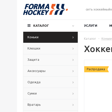
сеть хоккейныйх
КАТАЛОГ
УСЛУГИ
М
Коньки
Каталог
-
Коньки
Хокке
Клюшки
Защита
Распродажа
Аксессуары
Одежда
Сумки
Вратарь