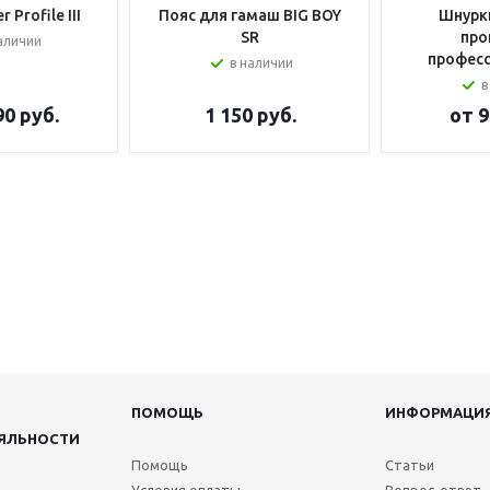
 Profile III
Пояс для гамаш BIG BOY
Шнурки
SR
про
аличии
профес
в наличии
в
90 руб.
1 150
руб.
от
9
ПОМОЩЬ
ИНФОРМАЦИ
ЯЛЬНОСТИ
Помощь
Статьи