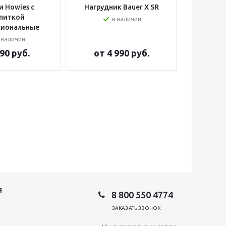
 Howies с
Нагрудник Bauer X SR
Шлем вра
питкой
в наличии
сиональные
 наличии
90 руб.
от
4 990 руб.
от
2
Я
8 800 550 4774
ЗАКАЗАТЬ ЗВОНОК