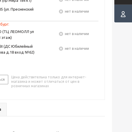
 (пр Мира 184 к1)
5 (ул. Пресненский
Нет в наличии
бург:
EO (ТЦ ЛЕОМОЛЛ ул
Нет в наличии
3 этаж)
BI (ДС Юбилейный
Нет в наличии
ва д.18 вход №62)
Цена действительна только для интернет-
ься
магазина и может отличаться от цен в
розничных магазинах
а