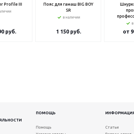
 Profile III
Пояс для гамаш BIG BOY
Шнурки
SR
про
аличии
профес
в наличии
в
90 руб.
1 150
руб.
от
9
ПОМОЩЬ
ИНФОРМАЦИ
ЯЛЬНОСТИ
Помощь
Статьи