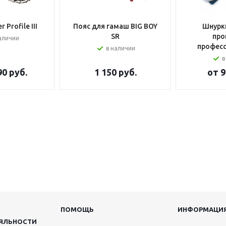
 Profile III
Пояс для гамаш BIG BOY
Шнурки
SR
про
аличии
профес
в наличии
в
90 руб.
1 150
руб.
от
9
ПОМОЩЬ
ИНФОРМАЦИ
ЯЛЬНОСТИ