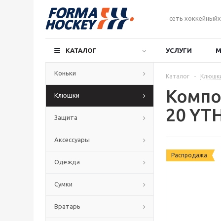
сеть хоккейныйх
КАТАЛОГ
УСЛУГИ
М
Коньки
Каталог
-
Клюшк
Компо
Клюшки
20 YT
Защита
Аксессуары
Распродажа
Одежда
Сумки
Вратарь