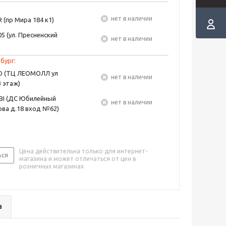
Нет в наличии
 (пр Мира 184 к1)
5 (ул. Пресненский
Нет в наличии
бург:
EO (ТЦ ЛЕОМОЛЛ ул
Нет в наличии
3 этаж)
BI (ДС Юбилейный
Нет в наличии
ва д.18 вход №62)
Цена действительна только для интернет-
ься
магазина и может отличаться от цен в
розничных магазинах
а