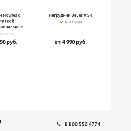
 Howies с
Нагрудник Bauer X SR
Шлем вра
питкой
в наличии
сиональные
 наличии
90 руб.
от
4 990 руб.
от
2
Я
8 800 550 4774