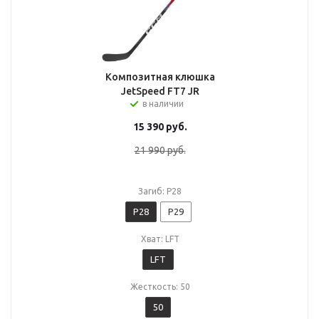
Композитная клюшка
JetSpeed FT7 JR
в наличии
15 390
руб.
21 990
руб.
Загиб: P28
P28
P29
Хват: LFT
LFT
Жесткость: 50
50