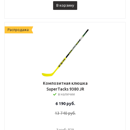
В корзину
Распродажа
Композитная клюшка
SuperTacks 9380 JR
в наличии
6 190
руб.
13 740
руб.
Загиб: P29