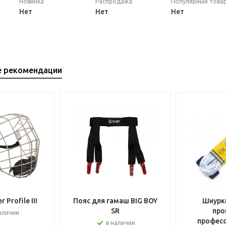
Новинка
Распродажа
Популярный това
Нет
Нет
Нет
е рекомендации
 Profile III
Пояс для гамаш BIG BOY
Шнурки
SR
про
аличии
профес
в наличии