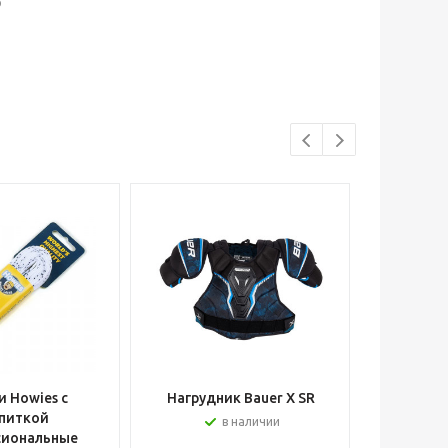
р
 Howies с
Нагрудник Bauer X SR
Шлем вра
питкой
в наличии
сиональные