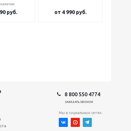
 наличии
90 руб.
от
4 990 руб.
от
2
Я
8 800 550 4774
ЗАКАЗАТЬ ЗВОНОК
Мы в социальных сетях:
и
рта