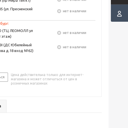
 (пр Мира 184 к1)
5 (ул. Пресненский
Нет в наличии
бург:
EO (ТЦ ЛЕОМОЛЛ ул
Нет в наличии
3 этаж)
BI (ДС Юбилейный
Нет в наличии
ва д.18 вход №62)
Цена действительна только для интернет-
ься
магазина и может отличаться от цен в
розничных магазинах
а