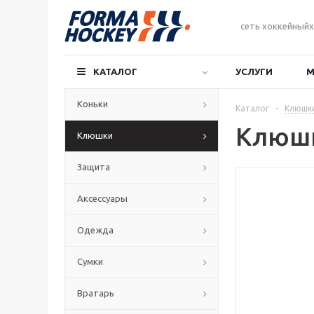
сеть хоккейныйх
КАТАЛОГ
УСЛУГИ
М
Коньки
Каталог
-
Клюшк
Клюшк
Клюшки
Защита
Аксессуары
Одежда
Сумки
Вратарь