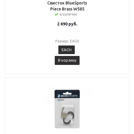
Свисток BlueSports
Piece Brass W585
в наличии
2 690
руб.
Размер: EACH
EACH
В корзину