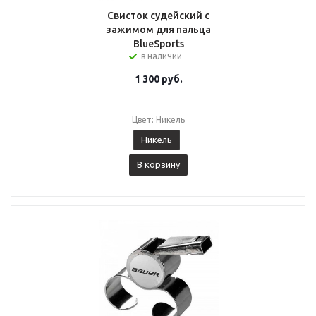
Свисток судейский с
зажимом для пальца
BlueSports
в наличии
1 300
руб.
Цвет: Никель
Никель
В корзину