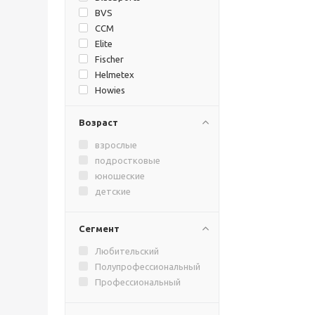
BVS
CCM
Elite
Fischer
Helmetex
Howies
I ONE
Isostar
Возраст
Lizard Skins
взрослые
Mad Guy
подростковые
Nike
юношеские
Prosharp
детские
REZZTEK
Sostoyanie
Сегмент
SOYUZ bc
Sportstape
Любительский
STAILL
Полупрофессиональный
Super Feet
Профессиональный
Texstyle
The Hockey