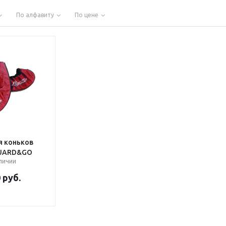
По алфавиту
По цене
я коньков
GUARD&GO
аличии
0
руб.