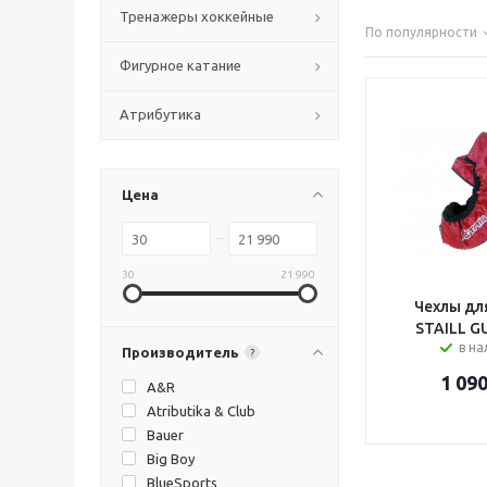
Тренажеры хоккейные
По популярности
Фигурное катание
Атрибутика
Цена
30
21 990
Чехлы дл
STAILL 
в н
Производитель
?
1 09
A&R
Atributika & Club
Bauer
Big Boy
BlueSports