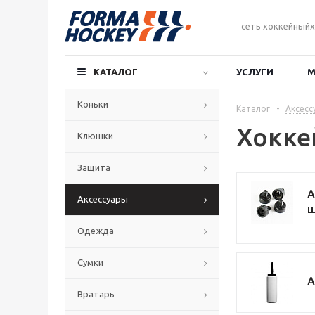
сеть хоккейныйх
КАТАЛОГ
УСЛУГИ
М
Коньки
Каталог
-
Аксесс
Хокке
Клюшки
Защита
А
Аксессуары
ш
Одежда
Сумки
А
Вратарь