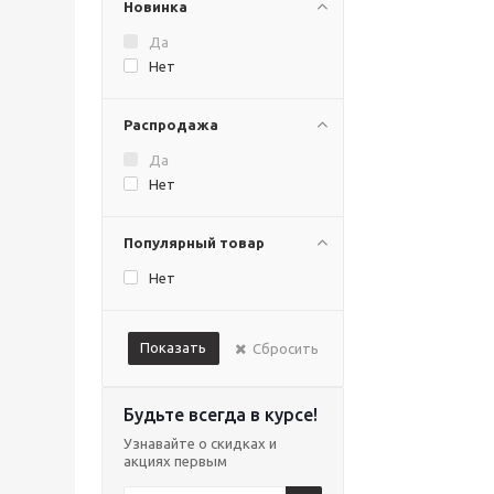
Новинка
TSP
Well Hockey
Да
ХОРС
Нет
Распродажа
Да
Нет
Популярный товар
Нет
Показать
Сбросить
Будьте всегда в курсе!
Узнавайте о скидках и
акциях первым