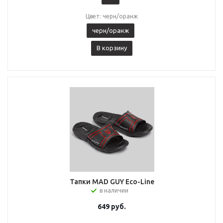
Цвет: черн/оранж
черн/оранж
В корзину
Тапки MAD GUY Eco-Line
в наличии
649
руб.