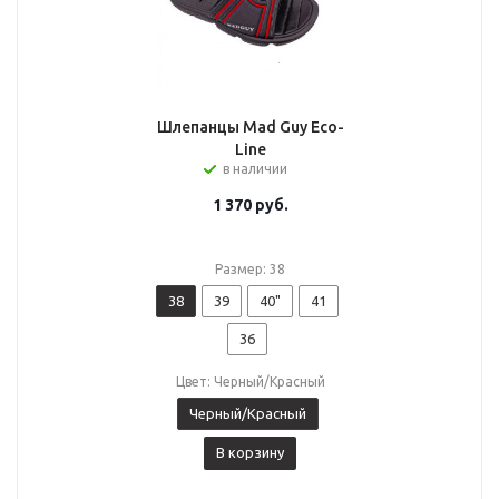
Шлепанцы Mad Guy Eco-
Line
в наличии
1 370
руб.
Размер: 38
38
39
40"
41
36
Цвет: Черный/Красный
Черный/Красный
В корзину