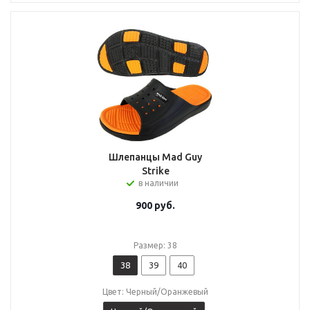
Шлепанцы Mad Guy
Strike
в наличии
900
руб.
Размер: 38
38
39
40
Цвет: Черный/Оранжевый