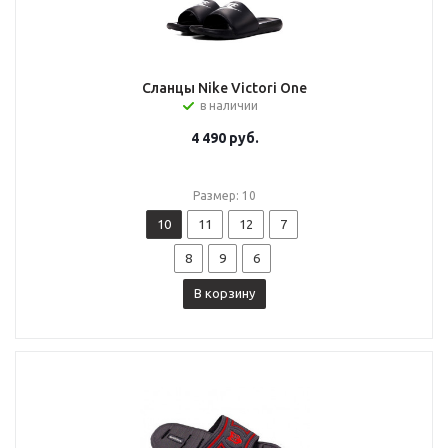
Сланцы Nike Victori One
в наличии
4 490
руб.
Размер: 10
10
11
12
7
8
9
6
В корзину