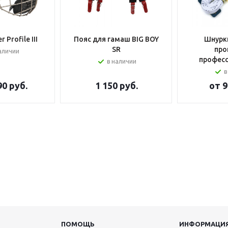
 Profile III
Пояс для гамаш BIG BOY
Шнурки
SR
про
аличии
профес
в наличии
в
90 руб.
1 150
руб.
от
9
ПОМОЩЬ
ИНФОРМАЦИ