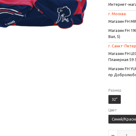
Интернет-маг
г. Москва:
Магазин FH MIR
Магазин FH 190
Вал, 5)
г. Санкт-Петер
Магазин FH L
Планерная 59 
Магазин FH YU
пр Добролюбо
Размер
32"
Цвет
Синий/Красн