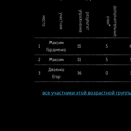
дополнительные
упражнения
результат
участник
место
очки*
Максим
1
55
5
Гордиенко
2
Максим
51
5
Двоенко
3
36
0
Егор
все участники этой возрастной групп