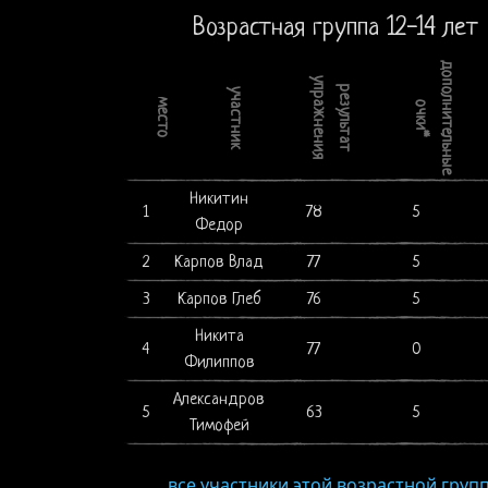
Возрастная группа 12-14 лет
дополнительные
упражнения
результат
участник
место
очки*
Никитин
1
78
5
Федор
2
Карпов Влад
77
5
3
Карпов Глеб
76
5
Никита
4
77
0
Филиппов
Александров
5
63
5
Тимофей
все участники этой возрастной груп