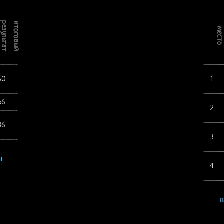
результат
итоговый
место
60
1
56
2
36
3
ы
4
в