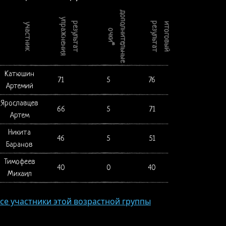
дополнительные
упражнения
результат
результат
итоговый
участник
очки*
Катюшин
71
5
76
Артемий
Ярославцев
66
5
71
Артем
Никита
46
5
51
Баранов
Тимофеев
40
0
40
Михаил
се участники этой возрастной группы