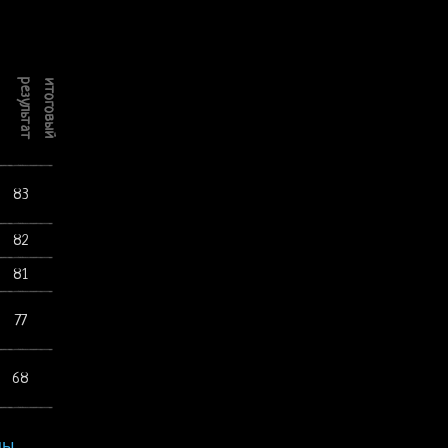
результат
итоговый
83
82
81
77
68
пы